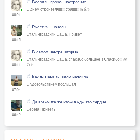
Володя - прораб настроения
С днем строителя!!!!!! Ура!!!!!!! 😃👍✨
08:21
Рулетка.- шансон.
Сталинградский Саша, Привет
08:15
В самом центре шторма
Сталинградский Саша, спасибо большое!!! Спасибо!!! 🤗
👍✨
08:11
Каким меня ты ядом напоила
С удовольствием послушал +
07:04
Да возьмите же кто-нибудь это сердце!
Серёга Привет+
06:42
ПОЛЬЗОВАТЕЛИ ОНЛАЙН