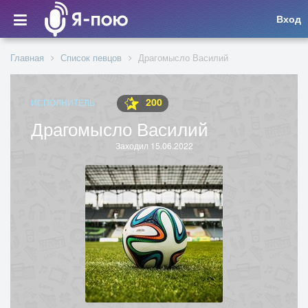
Вход
Главная
Список певцов
Драгомысло Василий
200
ИСПОЛНИТЕЛЬ
Драгомысло Василий
Заходил 15.06.2022