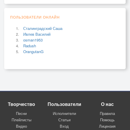
ПОЛЬЗОВАТЕЛИ ОНЛАЙН
Сталинградский Саша
Ивлев Василий
osman1953
Radush
OrangutanG
Творчество
Пользователи
О нас
Песни
Исполнители
Правила
Плейлисты
Статьи
Помощь
Видео
Вход
Лицензия