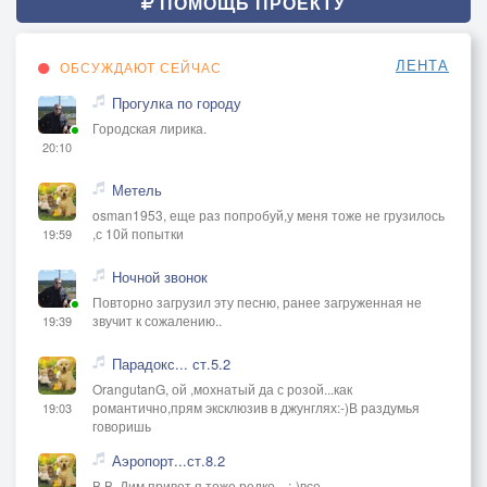
ПОМОЩЬ ПРОЕКТУ
ЛЕНТА
ОБСУЖДАЮТ СЕЙЧАС
Прогулка по городу
Городская лирика.
20:10
Метель
osman1953, еще раз попробуй,у меня тоже не грузилось
,с 10й попытки
19:59
Ночной звонок
Повторно загрузил эту песню, ранее загруженная не
звучит к сожалению..
19:39
Парадокс... ст.5.2
OrangutanG, ой ,мохнатый да с розой...как
романтично,прям эксклюзив в джунглях:-)В раздумья
19:03
говоришь
Аэропорт...ст.8.2
В В, Дим привет,я тоже редко ...:-)все