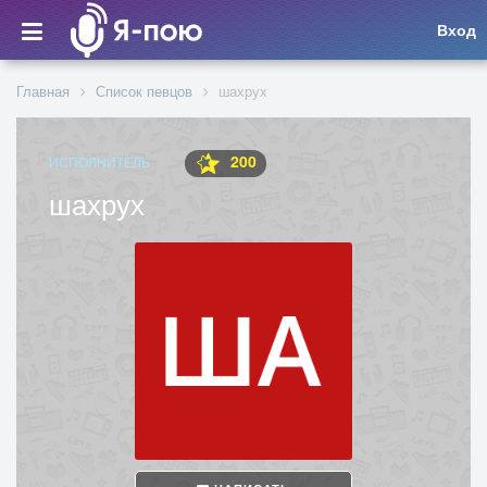
Вход
Главная
Список певцов
шахрух
200
ИСПОЛНИТЕЛЬ
шахрух