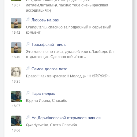
летаем,летаем:-)Спасибо тебе,очень красивая
18:57
ассоциация!;-)
Любовь на раз
OrangutanG, спасибо за подробный и серьёзный
коммент
18:42
Теософский твист.
Это конечно не твист, думаю ближе к Ламбаде. Для
отдыхающих. Сделано всё чётко +
18:40
Самое долгое лето...
Браво!!! Как же красиво!!! Молодцы!!!!! 👋👋👋👋✨
18:25
Пара гнедых
Юдина Ирина, Спасибо
18:07
На Дерибасовской открылася пивная
Qwertysvetka, Света Спасибо
18:06