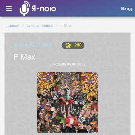
Вход
Главная
Список певцов
F Max
200
ИСПОЛНИТЕЛЬНИЦА
F Max
Заходила 03.02.2022