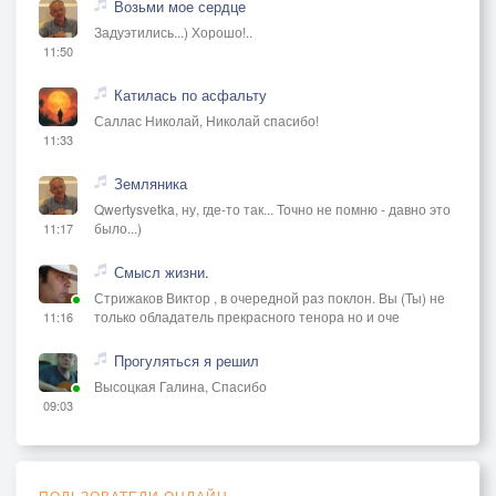
Возьми мое сердце
Задуэтились...) Хорошо!..
11:50
Катилась по асфальту
Саллас Николай, Николай спасибо!
11:33
Земляника
Qwertysvetka, ну, где-то так... Точно не помню - давно это
было...)
11:17
Смысл жизни.
Стрижаков Виктор , в очередной раз поклон. Вы (Ты) не
только обладатель прекрасного тенора но и оче
11:16
Прогуляться я решил
Высоцкая Галина, Спасибо
09:03
ПОЛЬЗОВАТЕЛИ ОНЛАЙН