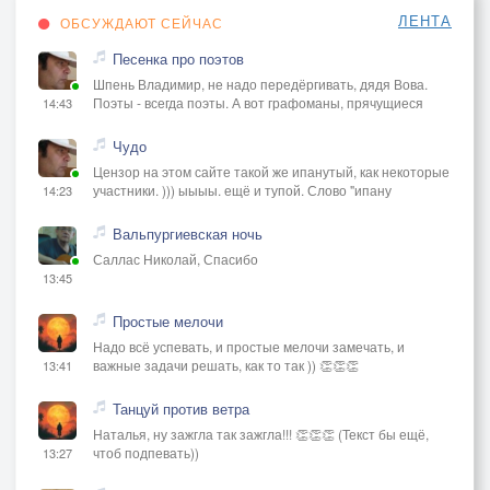
ЛЕНТА
ОБСУЖДАЮТ СЕЙЧАС
Песенка про поэтов
Шпень Владимир, не надо передёргивать, дядя Вова.
Поэты - всегда поэты. А вот графоманы, прячущиеся
14:43
Чудо
Цензор на этом сайте такой же ипанутый, как некоторые
участники. ))) ыыыы. ещё и тупой. Слово "ипану
14:23
Вальпургиевская ночь
Саллас Николай, Спасибо
13:45
Простые мелочи
Надо всё успевать, и простые мелочи замечать, и
важные задачи решать, как то так )) 👏👏👏
13:41
Танцуй против ветра
Наталья, ну зажгла так зажгла!!! 👏👏👏 (Текст бы ещё,
чтоб подпевать))
13:27