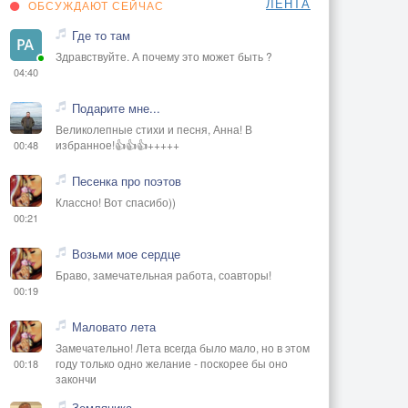
ЛЕНТА
ОБСУЖДАЮТ СЕЙЧАС
Где то там
Здравствуйте. А почему это может быть ?
04:40
Подарите мне...
Великолепные стихи и песня, Анна! В
избранное!👍👍👍+++++
00:48
Песенка про поэтов
Классно! Вот спасибо))
00:21
Возьми мое сердце
Браво, замечательная работа, соавторы!
00:19
Маловато лета
Замечательно! Лета всегда было мало, но в этом
году только одно желание - поскорее бы оно
00:18
закончи
Земляника