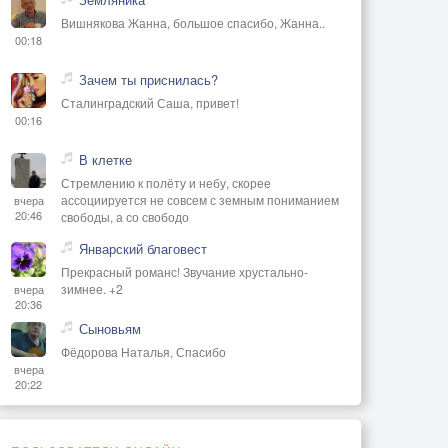
Вишнякова Жанна, большое спасибо, Жанна..
00:18
Зачем ты приснилась?
Сталинградский Саша, привет!
00:16
В клетке
Стремлению к полёту и небу, скорее
ассоциируется не совсем с земным пониманием
вчера
20:46
свободы, а со свободо
Январский благовест
Прекрасный романс! Звучание хрустально-
зимнее. +2
вчера
20:36
Сыновьям
Фёдорова Наталья, Спасибо
вчера
20:22