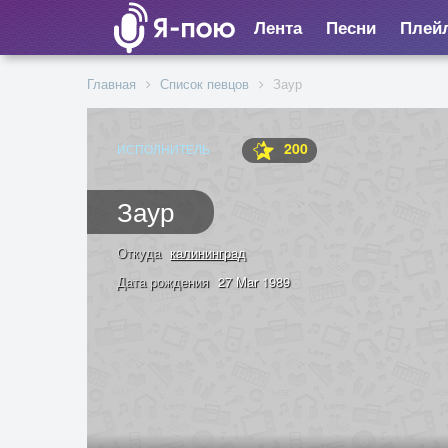
Лента
Песни
Плей
Главная
Список певцов
Заур
200
ИСПОЛНИТЕЛЬ
Заур
Откуда
калининград
Дата рождения
27 Mar 1989