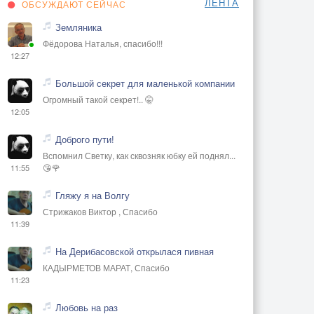
ЛЕНТА
ОБСУЖДАЮТ СЕЙЧАС
Земляника
Фёдорова Наталья, спасибо!!!
12:27
Большой секрет для маленькой компании
Огромный такой секрет!.. 🤫
12:05
Доброго пути!
Вспомнил Светку, как сквозняк юбку ей поднял...
😘🌹
11:55
Гляжу я на Волгу
Стрижаков Виктор , Спасибо
11:39
На Дерибасовской открылася пивная
КАДЫРМЕТОВ МАРАТ, Спасибо
11:23
Любовь на раз