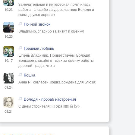
Замечательная и интересная получилась
работа - спасибо за удовольствие Володя и
10:23
всем, друзья дорогие
Ночной звонок
Владимир, спасибо за визит и оценку!
10:23
Грешная любовь
Шпень Владимир, Приветствуем, Володя!
Большое спасибо от всех за оценку работы
10:17
дорогой - рады, что в
Кошка
Анна Р., согласен, кошка рождена для блюза)
09:24
Володя - прораб настроения
С днем строителя!!!!!! Ура!!!!!!! 😃👍✨
08:21