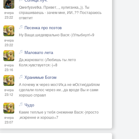
Qwertysvetka. Привет, ,, хулиганка,,)). Ты
спрашиваешь - зачем мне, ИИ..?? Постараюсь
вчера
23:22
ответит
Песенка про поэтов
Ну Ваще,шедеврально Вася:-)!Улыбнул!+9
вчера
23:22
Маловато лета
Да,жарковато:-)Любишь ты лето
Коля,чувствуется:-)+8
вчера
23:16
Хранимые Богом
А почему ж через мостИк,а не мОстик)даблом
сделали голос через ии...да вроде Вы и сами
вчера
23:12
хорошо справл
Чудо
Какие теплые у тебя снежинки Вася:-)просто
,искренне и хорошо+7
вчера
23:07