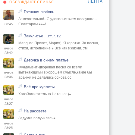
ЛЕНТА
ОБСУЖДАЮТ СЕЙЧАС
Грешная любовь
Замечательно!.. С удовольствием послушал...
Соавторам +++!
00:45
Закулисье ...ст.7.12
Mangust. Привет, Мария). Я коротко. За песню,
стихи, исполнение + Всё как в жизни. Ум
вчера
23:42
Девочка в синем платье
Фундамент-дворовая песня со всеми
вытекающими в хорошем смысле,какие бы
вчера
23:36
аранжи не делались основа ос
Всё про куплеты
ХаваЗажигательно Наташа:-)+
вчера
23:27
На рассвете
Задумка получилась+
вчера
23:25
Солнца луч.