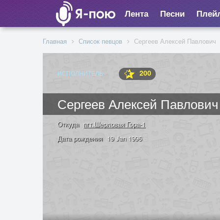
Лента
Песни
Плей
Главная
Список певцов
Сергеев Алексей Павлович
200
ИСПОЛНИТЕЛЬ
Сергеев Алексей Павлович
Откуда
пгт.Шерловая Гора-1
Дата рождения
19 Jan 1996