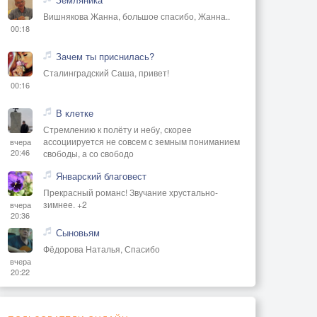
Вишнякова Жанна, большое спасибо, Жанна..
00:18
Зачем ты приснилась?
Сталинградский Саша, привет!
00:16
В клетке
Стремлению к полёту и небу, скорее
ассоциируется не совсем с земным пониманием
вчера
20:46
свободы, а со свободо
Январский благовест
Прекрасный романс! Звучание хрустально-
зимнее. +2
вчера
20:36
Сыновьям
Фёдорова Наталья, Спасибо
вчера
20:22