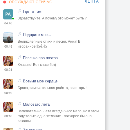
ЛЕНТА
ОБСУЖДАЮТ СЕЙЧАС
Где то там
Здравствуйте. А почему это может быть ?
04:40
Подарите мне...
Великолепные стихи и песня, Анна! В
избранное!👍👍👍+++++
00:48
Песенка про поэтов
Классно! Вот спасибо))
00:21
Возьми мое сердце
Браво, замечательная работа, соавторы!
00:19
Маловато лета
Замечательно! Лета всегда было мало, но в этом
году только одно желание - поскорее бы оно
00:18
закончи
Земляника