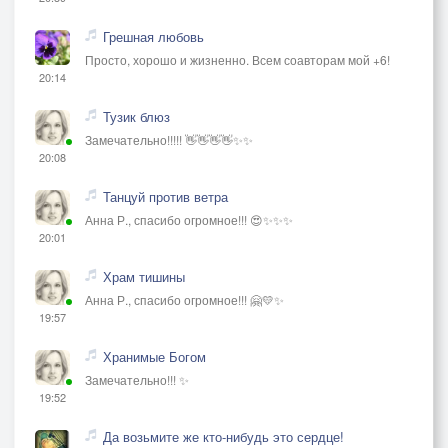
Грешная любовь
Просто, хорошо и жизненно. Всем соавторам мой +6!
20:14
Тузик блюз
Замечательно!!!!! 👋👋👋👋✨✨
20:08
Танцуй против ветра
Анна Р., спасибо огромное!!! 😍✨✨✨
20:01
Храм тишины
Анна Р., спасибо огромное!!! 🤗💛✨
19:57
Хранимые Богом
Замечательно!!! ✨
19:52
Да возьмите же кто-нибудь это сердце!