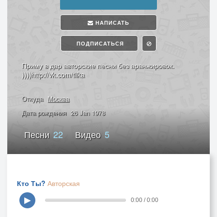
НАПИСАТЬ
ПОДПИСАТЬСЯ
Приму в дар авторские песни без аранжировок.
))))http://vk.com/tlika
Откуда
Москва
Дата рождения
26 Jan 1978
Песни
22
Видео
5
Кто Ты?
Авторская
▶
0:00 / 0:00