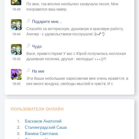
По мне, так вполне необычно зазвучала песня. Мне
понравился ваш кавер.
19:49
Подарите мне...
Спасибо за интересную, душевную и красивую работу,
Анечка - с удовольствием послушали! 👍💕👌
19:44
Чудо
Вася, приветствуем! У вас с Юрой получилась неплохая
душевная песенка, друзья - молодцы! +++))!!!
19:42
На миг
Эти Ваши небольшие зарисовочки мне очень нравятся, в
них много воздуха, свободы мыслей и чувств. И с
19:40
ПОЛЬЗОВАТЕЛИ ОНЛАЙН
Баскаков Анатолий
Сталинградский Саша
Ванина Светлана