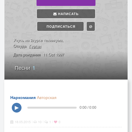
НАПИСАТЬ
ПОДПИСАТЬСЯ
Учусь на 2курсе техникума,
Откуда
Курган
Дата рождения
11 Oct 1997
Песни
1
Наркомания
Авторская
▶
0:00 / 0:00
18.05.2015
10
1
0
|
|
|