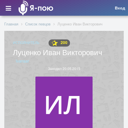
Вход
Главная
Список певцов
Луценко Иван Викторович
200
ИСПОЛНИТЕЛЬ
Луценко Иван Викторович
Ivansar
Заходил 20.05.2015