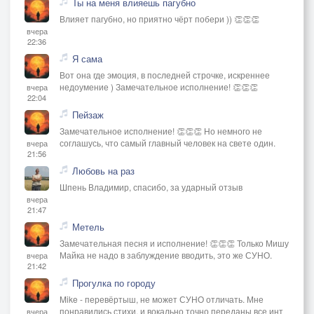
Ты на меня влияешь пагубно
Влияет пагубно, но приятно чёрт побери )) 👏👏👏
вчера
22:36
Я сама
Вот она где эмоция, в последней строчке, искреннее
недоумение ) Замечательное исполнение! 👏👏👏
вчера
22:04
Пейзаж
Замечательное исполнение! 👏👏👏 Но немного не
соглашусь, что самый главный человек на свете один.
вчера
21:56
Любовь на раз
Шпень Владимир, спасибо, за ударный отзыв
вчера
21:47
Метель
Замечательная песня и исполнение! 👏👏👏 Только Мишу
Майка не надо в заблуждение вводить, это же СУНО.
вчера
21:42
Прогулка по городу
Mike - перевёртыш, не может СУНО отличать. Мне
понравились стихи, и вокально точно переданы все инт
вчера