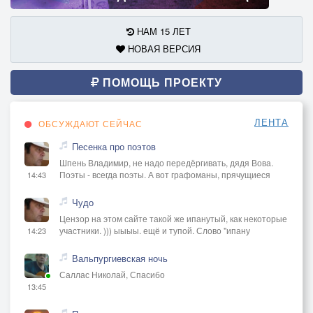
НАМ 15 ЛЕТ
НОВАЯ ВЕРСИЯ
ПОМОЩЬ ПРОЕКТУ
ЛЕНТА
ОБСУЖДАЮТ СЕЙЧАС
Песенка про поэтов
Шпень Владимир, не надо передёргивать, дядя Вова.
Поэты - всегда поэты. А вот графоманы, прячущиеся
14:43
Чудо
Цензор на этом сайте такой же ипанутый, как некоторые
участники. ))) ыыыы. ещё и тупой. Слово "ипану
14:23
Вальпургиевская ночь
Саллас Николай, Спасибо
13:45