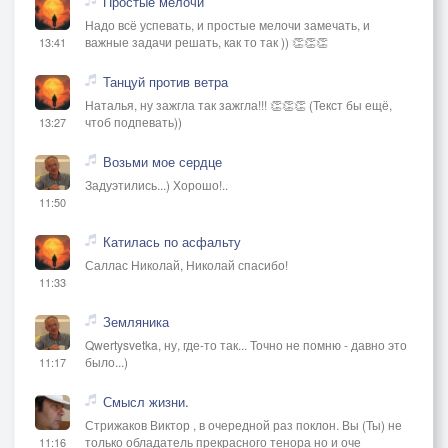
Простые мелочи
Надо всё успевать, и простые мелочи замечать, и
важные задачи решать, как то так )) 👏👏👏
13:41
Танцуй против ветра
Наталья, ну зажгла так зажгла!!! 👏👏👏 (Текст бы ещё,
чтоб подпевать))
13:27
Возьми мое сердце
Задуэтились...) Хорошо!..
11:50
Катилась по асфальту
Саллас Николай, Николай спасибо!
11:33
Земляника
Qwertysvetka, ну, где-то так... Точно не помню - давно это
было...)
11:17
Смысл жизни.
Стрижаков Виктор , в очередной раз поклон. Вы (Ты) не
только обладатель прекрасного тенора но и оче
11:16