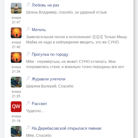
Любовь на раз
Шпень Владимир, спасибо, за ударный отзыв
вчера
21:47
Метель
Замечательная песня и исполнение! 👏👏👏 Только Мишу
Майка не надо в заблуждение вводить, это же СУНО.
вчера
21:42
Прогулка по городу
Mike - перевёртыш, не может СУНО отличать. Мне
понравились стихи, и вокально точно переданы все инт
вчера
21:34
Журавли улетели
Ширяев Валерий, Спасибо
вчера
21:25
Рассвет
Чудесно...
вчера
21:18
На Дерибасовской открылася пивная
Mike, Спасибо