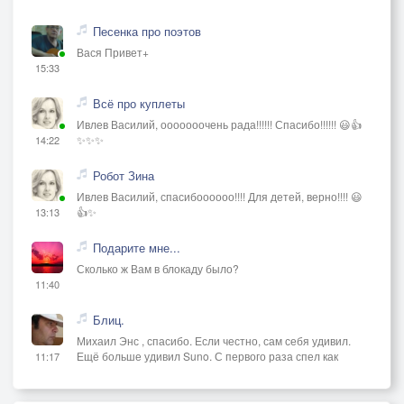
Песенка про поэтов
Вася Привет+
15:33
Всё про куплеты
Ивлев Василий, ооооооочень рада!!!!!! Спасибо!!!!!! 😃👍
✨✨✨
14:22
Робот Зина
Ивлев Василий, спасибоооооо!!!! Для детей, верно!!!! 😃
👍✨
13:13
Подарите мне...
Сколько ж Вам в блокаду было?
11:40
Блиц.
Михаил Энс , спасибо. Если честно, сам себя удивил.
Ещё больше удивил Suno. С первого раза спел как
11:17