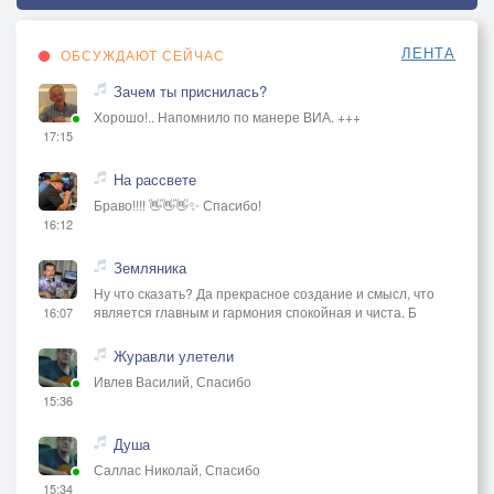
ЛЕНТА
ОБСУЖДАЮТ СЕЙЧАС
Зачем ты приснилась?
Хорошо!.. Напомнило по манере ВИА. +++
17:15
На рассвете
Браво!!!! 👋👋👋✨ Спасибо!
16:12
Земляника
Ну что сказать? Да прекрасное создание и смысл, что
является главным и гармония спокойная и чиста. Б
16:07
Журавли улетели
Ивлев Василий, Спасибо
15:36
Душа
Саллас Николай, Спасибо
15:34