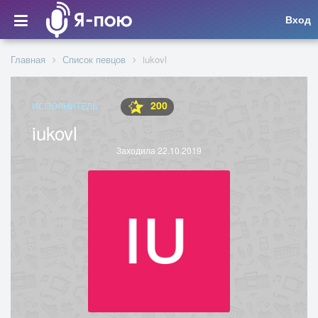
Вход
Главная
Список певцов
iukovl
200
ИСПОЛНИТЕЛЬ
iukovl
Заходила 22.10.2019