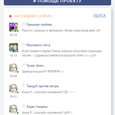
ПОМОЩЬ ПРОЕКТУ
ЛЕНТА
ОБСУЖДАЮТ СЕЙЧАС
Грешная любовь
Просто, хорошо и жизненно. Всем соавторам мой +6!
20:14
Маловато лета
Коля приветствуем! Очень хорошо исполнил хорошую
песню - с удовольствием послушали тебя! ++++))!!!
20:12
Тузик блюз
Замечательно!!!!! 👋👋👋👋✨✨
20:08
Танцуй против ветра
Анна Р., спасибо огромное!!! 😍✨✨✨
20:01
Храм тишины
Анна Р., спасибо огромное!!! 🤗💛✨