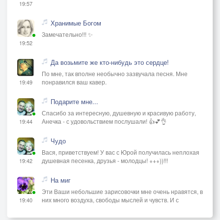
19:57
Хранимые Богом
Замечательно!!! ✨
19:52
Да возьмите же кто-нибудь это сердце!
По мне, так вполне необычно зазвучала песня. Мне
понравился ваш кавер.
19:49
Подарите мне...
Спасибо за интересную, душевную и красивую работу,
Анечка - с удовольствием послушали! 👍💕👌
19:44
Чудо
Вася, приветствуем! У вас с Юрой получилась неплохая
душевная песенка, друзья - молодцы! +++))!!!
19:42
На миг
Эти Ваши небольшие зарисовочки мне очень нравятся, в
них много воздуха, свободы мыслей и чувств. И с
19:40