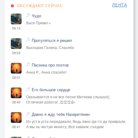
ЛЕНТА
ОБСУЖДАЮТ СЕЙЧАС
Чудо
Вася Привет+
09:13
Прогуляться я решил
Высоцкая Галина, Спасибо
09:03
Песенка про поэтов
Анна Р., Анна спасибо!
08:51
Его большое сердце
Оказывается я не все песни Митяева слышал((
Отличная работа! ,👏👏👏👍
08:49
Давно я жду тебя Назаретянин
Из уст в уста передавали, Ведь явно где-то да приврали,
А мы за чистую монету, Всё хаваем, съедим
08:41