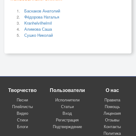
Баскаков Анатолий
Фёдорова Наталья
Kranhelvilhelmil
Алимова Саша
Сушко Николай
Творчество
Пользователи
О нас
Песни
Исполнители
Правила
Плейлисты
Статьи
Помощь
Видео
Вход
Лицензия
Стихи
Регистрация
Отзывы
Блоги
Подтверждение
Контакты
Политика