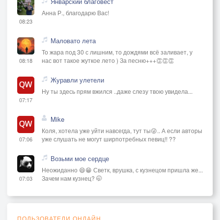
Январский благовест
Анна Р., благодарю Вас!
08:23
Маловато лета
То жара под 30 с лишним, то дождями всё заливает, у
нас вот такое жуткое лето ) За песню+++👏👏👏
08:18
Журавли улетели
Ну ты здесь прям вжился ..даже слезу твою увидела...
07:17
Mike
Коля, хотела уже уйти навсегда, тут ты😜.. А если авторы
уже слушать не могут ширпотребных певиц!! ??
07:06
Возьми мое сердце
Неожиданно 😄😁 Светк, врушка, с кузнецом пришла же...
Зачем нам кузнец? 🤭
07:03
ПОЛЬЗОВАТЕЛИ ОНЛАЙН