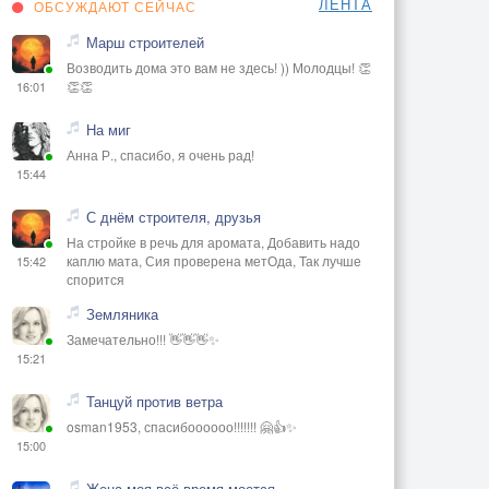
ЛЕНТА
ОБСУЖДАЮТ СЕЙЧАС
Марш строителей
Возводить дома это вам не здесь! )) Молодцы! 👏
👏👏
16:01
На миг
Анна Р., спасибо, я очень рад!
15:44
С днём строителя, друзья
На стройке в речь для аромата, Добавить надо
каплю мата, Сия проверена метОда, Так лучше
15:42
спорится
Земляника
Замечательно!!! 👋👋👋✨
15:21
Танцуй против ветра
osman1953, спасибоооооо!!!!!!! 🤗👍✨
15:00
Жена моя всё время моется