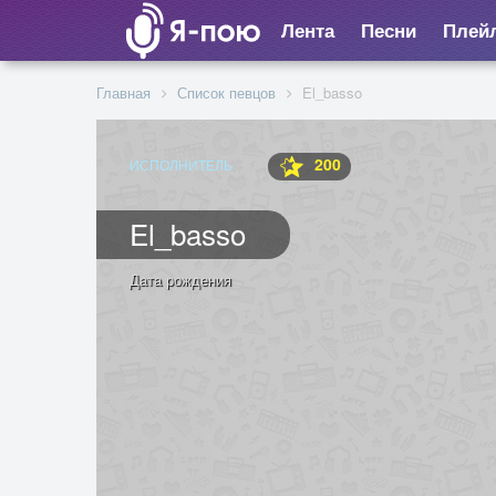
Лента
Песни
Плей
Главная
Список певцов
El_basso
200
ИСПОЛНИТЕЛЬ
El_basso
Дата рождения