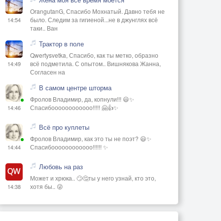
OrangutanG, Спасибо Мохнатый. Давно тебя не
было. Следим за гигиеной...не в джунглях всё
14:54
таки.. Ван
Трактор в поле
Qwertysvetka, Спасибо, как ты метко, образно
всё подметила. С опытом.. Вишнякова Жанна,
14:49
Согласен на
В самом центре шторма
Фролов Владимир, да, копнули!!! 😃✨
Спасибоооооооооооо!!!!! 🤗👍✨
14:46
Всё про куплеты
Фролов Владимир, как это ты не поэт? 😃✨
Спасибоооооооооооо!!!!!! ✨
14:44
Любовь на раз
Может и хрюка.. 🙄🤔ты у него узнай, кто это,
хотя бы.. 😜
14:38