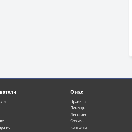
ватели
О нас
ели
Правила
Помощь
Лицензия
ция
Отзывы
дение
Контакты