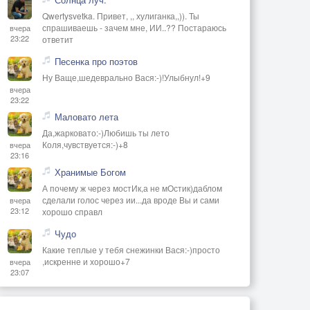
Qwertysvetka. Привет, ,, хулиганка,,)). Ты
спрашиваешь - зачем мне, ИИ..?? Постараюсь
вчера
23:22
ответит
Песенка про поэтов
Ну Ваще,шедеврально Вася:-)!Улыбнул!+9
вчера
23:22
Маловато лета
Да,жарковато:-)Любишь ты лето
Коля,чувствуется:-)+8
вчера
23:16
Хранимые Богом
А почему ж через мостИк,а не мОстик)даблом
сделали голос через ии...да вроде Вы и сами
вчера
23:12
хорошо справл
Чудо
Какие теплые у тебя снежинки Вася:-)просто
,искренне и хорошо+7
вчера
23:07