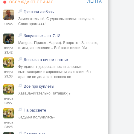
ЛЕНТА
ОБСУЖДАЮТ СЕЙЧАС
Грешная любовь
Замечательно!.. С удовольствием послушал...
Соавторам +++!
00:45
Закулисье ...ст.7.12
Mangust. Привет, Мария). Я коротко. За песню,
стихи, исполнение + Всё как в жизни. Ум
вчера
23:42
Девочка в синем платье
Фундамент-дворовая песня со всеми
вытекающими в хорошем смысле,какие бы
вчера
23:36
аранжи не делались основа ос
Всё про куплеты
ХаваЗажигательно Наташа:-)+
вчера
23:27
На рассвете
Задумка получилась+
вчера
23:25
Солнца луч.