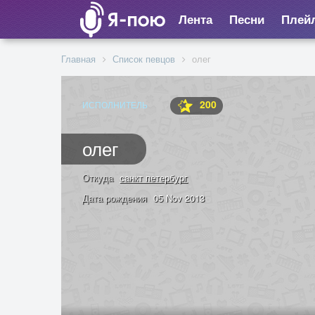
Лента
Песни
Плей
Главная
Список певцов
олег
200
ИСПОЛНИТЕЛЬ
олег
Откуда
санкт петербург
Дата рождения
05 Nov 2013