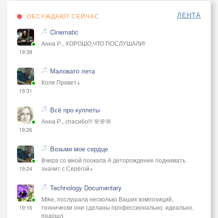
ЛЕНТА
ОБСУЖДАЮТ СЕЙЧАС
Cinematic
Анна Р., ХОРОШО,ЧТО ПОСЛУШАЛИ!
19:38
Маловато лета
Коля Привет+
19:31
Всё про куплеты
Анна Р., спасибо!!! 🌸🌸🌸
19:26
Возьми мое сердце
Вчера со мной поокала А деторождение поднимать
значит с Серёгой+
19:24
Technology Documentary
Mike, послушала несколько Ваших композиций,
технически они сделаны профессионально, идеально,
19:16
подошл