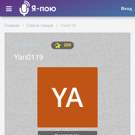
Вход
Главная
Список певцов
Yan0119
200
ИСПОЛНИТЕЛЬ
Yan0119