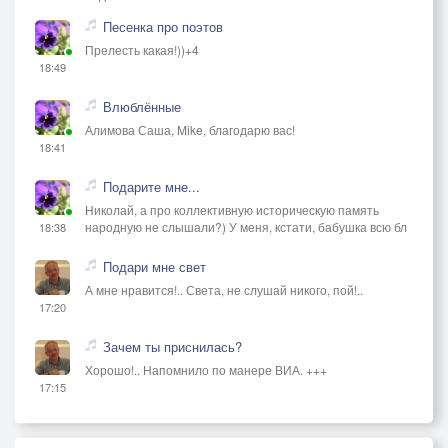
Песенка про поэтов
Прелесть какая!))+4
18:49
Влюблённые
Алимова Саша, Mike, благодарю вас!
18:41
Подарите мне...
Николай, а про коллективную историческую память
народную не слышали?) У меня, кстати, бабушка всю бл
18:38
Подари мне свет
А мне нравится!.. Света, не слушай никого, пой!..
17:20
Зачем ты приснилась?
Хорошо!.. Напомнило по манере ВИА. +++
17:15