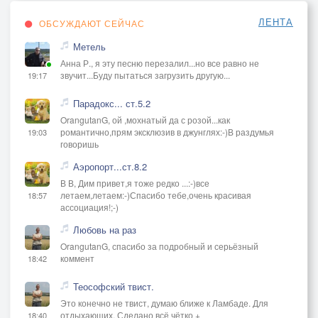
ЛЕНТА
ОБСУЖДАЮТ СЕЙЧАС
Метель
Анна Р., я эту песню перезалил...но все равно не
звучит...Буду пытаться загрузить другую...
19:17
Парадокс... ст.5.2
OrangutanG, ой ,мохнатый да с розой...как
романтично,прям эксклюзив в джунглях:-)В раздумья
19:03
говоришь
Аэропорт...ст.8.2
В В, Дим привет,я тоже редко ...:-)все
летаем,летаем:-)Спасибо тебе,очень красивая
18:57
ассоциация!;-)
Любовь на раз
OrangutanG, спасибо за подробный и серьёзный
коммент
18:42
Теософский твист.
Это конечно не твист, думаю ближе к Ламбаде. Для
отдыхающих. Сделано всё чётко +
18:40