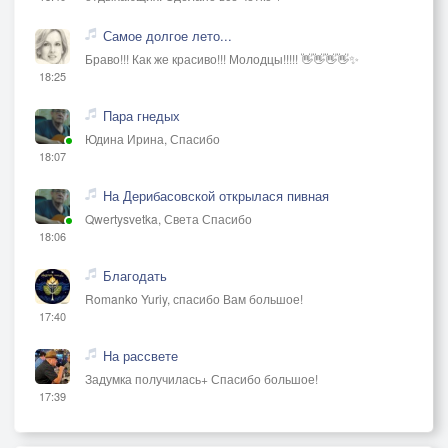
Самое долгое лето...
Браво!!! Как же красиво!!! Молодцы!!!!! 👋👋👋👋✨
18:25
Пара гнедых
Юдина Ирина, Спасибо
18:07
На Дерибасовской открылася пивная
Qwertysvetka, Света Спасибо
18:06
Благодать
Romanko Yuriy, спасибо Вам большое!
17:40
На рассвете
Задумка получилась+ Спасибо большое!
17:39