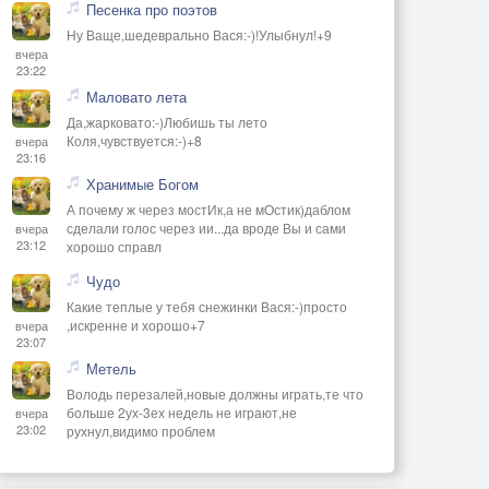
Песенка про поэтов
Ну Ваще,шедеврально Вася:-)!Улыбнул!+9
вчера
23:22
Маловато лета
Да,жарковато:-)Любишь ты лето
Коля,чувствуется:-)+8
вчера
23:16
Хранимые Богом
А почему ж через мостИк,а не мОстик)даблом
сделали голос через ии...да вроде Вы и сами
вчера
23:12
хорошо справл
Чудо
Какие теплые у тебя снежинки Вася:-)просто
,искренне и хорошо+7
вчера
23:07
Метель
Володь перезалей,новые должны играть,те что
больше 2ух-3ех недель не играют,не
вчера
23:02
рухнул,видимо проблем