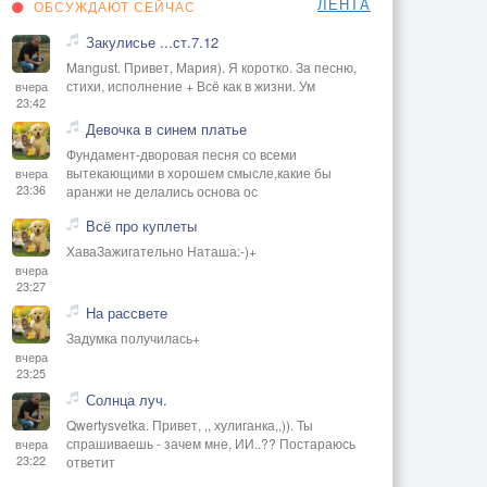
ЛЕНТА
ОБСУЖДАЮТ СЕЙЧАС
Закулисье ...ст.7.12
Mangust. Привет, Мария). Я коротко. За песню,
стихи, исполнение + Всё как в жизни. Ум
вчера
23:42
Девочка в синем платье
Фундамент-дворовая песня со всеми
вытекающими в хорошем смысле,какие бы
вчера
23:36
аранжи не делались основа ос
Всё про куплеты
ХаваЗажигательно Наташа:-)+
вчера
23:27
На рассвете
Задумка получилась+
вчера
23:25
Солнца луч.
Qwertysvetka. Привет, ,, хулиганка,,)). Ты
спрашиваешь - зачем мне, ИИ..?? Постараюсь
вчера
23:22
ответит