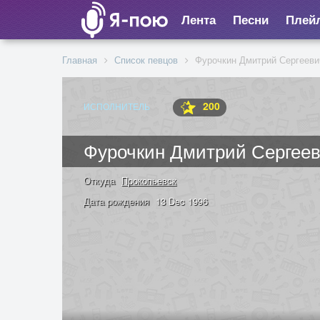
Лента
Песни
Плей
Главная
Список певцов
Фурочкин Дмитрий Сергееви
200
ИСПОЛНИТЕЛЬ
Фурочкин Дмитрий Сергее
Откуда
Прокопьевск
Дата рождения
13 Dec 1996