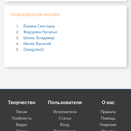
ПОЛЬЗОВАТЕЛИ ОНЛАЙН
Ванина Светлана
Фёдорова Наталья
Шпень Владимир
Ивлев Василий
OrangutanG
Творчество
Пользователи
О нас
Песни
Исполнители
Правила
Плейлисты
Статьи
Помощь
Видео
Вход
Лицензия
Стихи
Регистрация
Отзывы