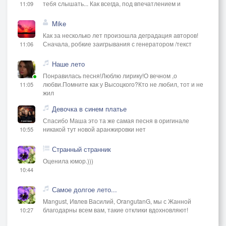
тебя слышать... Как всегда, под впечатлением и
11:09
Mike
Как за несколько лет произошла деградация авторов!
Сначала, робкие заигрывания с генератором /текст
11:06
Наше лето
Понравилась песня!Люблю лирику!О вечном ,о
любви.Помните как у Высоцкого?Кто не любил, тот и не
11:05
жил
Девочка в синем платье
Спасибо Маша это та же самая песня в оригинале
никакой тут новой аранжировки нет
10:55
Странный странник
Оценила юмор.)))
10:44
Самое долгое лето...
Mangust, Ивлев Василий, OrangutanG, мы с Жанной
благодарны всем вам, такие отклики вдохновляют!
10:27