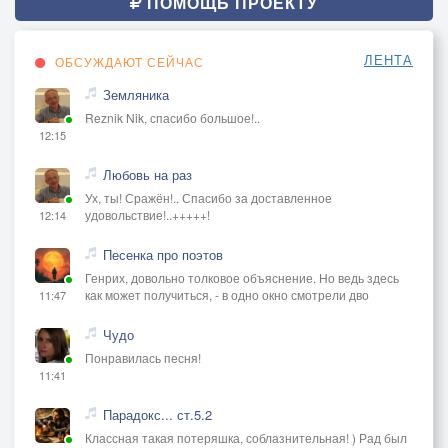
ПОМОЩЬ ПРОЕКТУ
ЛЕНТА
ОБСУЖДАЮТ СЕЙЧАС
Земляника
Reznik Nik, спасибо большое!..
12:15
Любовь на раз
Ух, ты! Сражён!.. Спасибо за доставленное
удовольствие!..+++++!
12:14
Песенка про поэтов
Генрих, довольно толковое объяснение. Но ведь здесь
как может получиться, - в одно окно смотрели дво
11:47
Чудо
Понравилась песня!
11:41
Парадокс... ст.5.2
Классная такая потеряшка, соблазнительная! ) Рад был