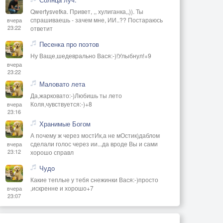
Qwertysvetka. Привет, ,, хулиганка,,)). Ты
спрашиваешь - зачем мне, ИИ..?? Постараюсь
вчера
23:22
ответит
Песенка про поэтов
Ну Ваще,шедеврально Вася:-)!Улыбнул!+9
вчера
23:22
Маловато лета
Да,жарковато:-)Любишь ты лето
Коля,чувствуется:-)+8
вчера
23:16
Хранимые Богом
А почему ж через мостИк,а не мОстик)даблом
сделали голос через ии...да вроде Вы и сами
вчера
23:12
хорошо справл
Чудо
Какие теплые у тебя снежинки Вася:-)просто
,искренне и хорошо+7
вчера
23:07