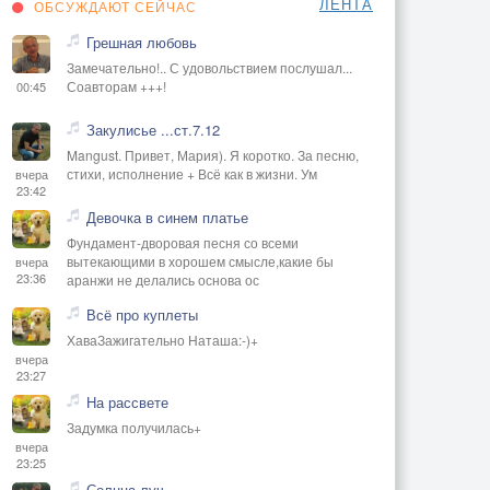
ЛЕНТА
ОБСУЖДАЮТ СЕЙЧАС
Грешная любовь
Замечательно!.. С удовольствием послушал...
Соавторам +++!
00:45
Закулисье ...ст.7.12
Mangust. Привет, Мария). Я коротко. За песню,
стихи, исполнение + Всё как в жизни. Ум
вчера
23:42
Девочка в синем платье
Фундамент-дворовая песня со всеми
вытекающими в хорошем смысле,какие бы
вчера
23:36
аранжи не делались основа ос
Всё про куплеты
ХаваЗажигательно Наташа:-)+
вчера
23:27
На рассвете
Задумка получилась+
вчера
23:25
Солнца луч.