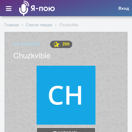
Вход
Главная
Список певцов
Chuzkvible
200
ИСПОЛНИТЕЛЬ
Chuzkvible