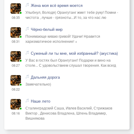
Жена моя всё время моется
Улыбнул, Володя) Орангутанг жмет тебе руку! Помни -
чистота , лучше - грязноты...И то, за что нас лю
08:35
Чёрно-белый мир
Понимающе киваю гривой! Удачи! Нравится
харизматичное исполнение! +
08:31
Суженый ли ты мне, мой избранный? (акустика)
У Вас в гостях был Орангутанг! Подарки и вино на
столе... С удовольствием слушал творения. Как всегд
08:27
Дальняя дорога
Замечательно)
08:22
Наше лето
Сталинградский Саша, Ивлев Василий, Стрижаков
Виктор , Денисова Владлена, Шпень Владимир,
08:16
Вишнякова