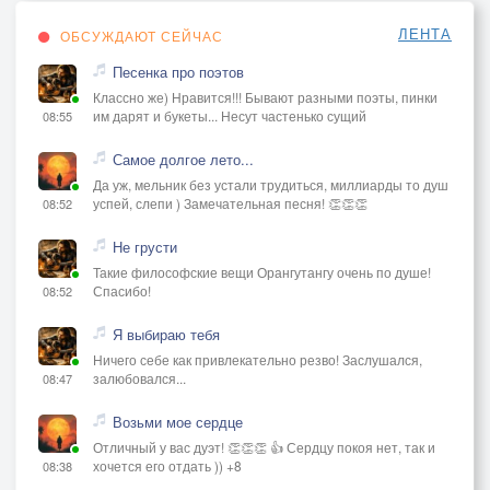
ЛЕНТА
ОБСУЖДАЮТ СЕЙЧАС
Песенка про поэтов
Классно же) Нравится!!! Бывают разными поэты, пинки
им дарят и букеты... Несут частенько сущий
08:55
Самое долгое лето...
Да уж, мельник без устали трудиться, миллиарды то душ
успей, слепи ) Замечательная песня! 👏👏👏
08:52
Не грусти
Такие философские вещи Орангутангу очень по душе!
Спасибо!
08:52
Я выбираю тебя
Ничего себе как привлекательно резво! Заслушался,
залюбовался...
08:47
Возьми мое сердце
Отличный у вас дуэт! 👏👏👏 👍 Сердцу покоя нет, так и
хочется его отдать )) +8
08:38