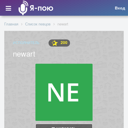
Вход
Главная
Список певцов
newart
200
ИСПОЛНИТЕЛЬ
newart