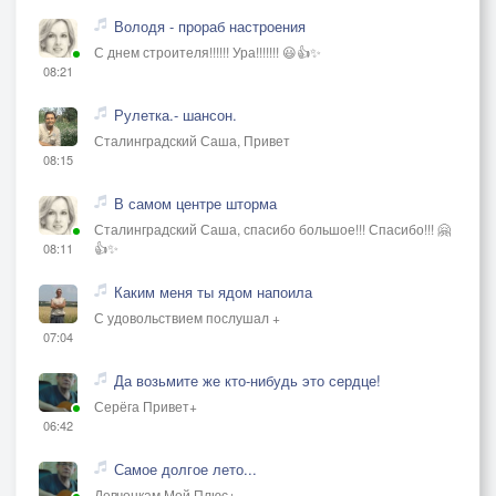
Володя - прораб настроения
С днем строителя!!!!!! Ура!!!!!!! 😃👍✨
08:21
Рулетка.- шансон.
Сталинградский Саша, Привет
08:15
В самом центре шторма
Сталинградский Саша, спасибо большое!!! Спасибо!!! 🤗
👍✨
08:11
Каким меня ты ядом напоила
С удовольствием послушал +
07:04
Да возьмите же кто-нибудь это сердце!
Серёга Привет+
06:42
Самое долгое лето...
Девчонкам Мой Плюс+