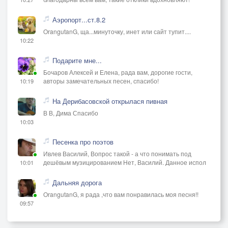
Аэропорт...ст.8.2
OrangutanG, ща...минуточку, инет или сайт тупит....
10:22
Подарите мне...
Бочаров Алексей и Елена, рада вам, дорогие гости,
авторы замечательных песен, спасибо!
10:19
На Дерибасовской открылася пивная
В В, Дима Спасибо
10:03
Песенка про поэтов
Ивлев Василий, Вопрос такой - а что понимать под
дешёвым музицированием Нет, Василий. Данное испол
10:01
Дальняя дорога
OrangutanG, я рада ,что вам понравилась моя песня!!
09:57