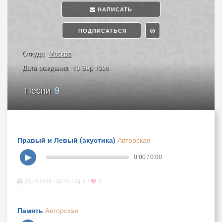
НАПИСАТЬ
ПОДПИСАТЬСЯ
Откуда
Москва
Дата рождения
13 Sep 1996
Песни
9
Правый и Левый (акустика)
Авторская
▶
0:00 / 0:00
23.10.2018
13
4
0
|
|
|
Память
Авторская