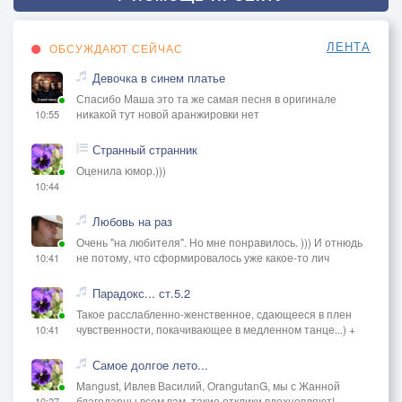
ЛЕНТА
ОБСУЖДАЮТ СЕЙЧАС
Девочка в синем платье
Спасибо Маша это та же самая песня в оригинале
никакой тут новой аранжировки нет
10:55
Странный странник
Оценила юмор.)))
10:44
Любовь на раз
Очень "на любителя". Но мне понравилось. ))) И отнюдь
не потому, что сформировалось уже какое-то лич
10:41
Парадокс... ст.5.2
Такое расслабленно-женственное, сдающееся в плен
чувственности, покачивающее в медленном танце...) +
10:41
Самое долгое лето...
Mangust, Ивлев Василий, OrangutanG, мы с Жанной
благодарны всем вам, такие отклики вдохновляют!
10:27