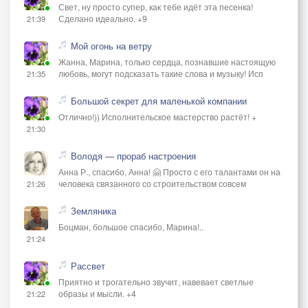
Свет, ну просто супер, как тебе идёт эта песенка!
Сделано идеально. +9
21:39
Мой огонь на ветру
Жанна, Марина, только сердца, познавшие настоящую
любовь, могут подсказать такие слова и музыку! Исп
21:35
Большой секрет для маленькой компании
Отлично!)) Исполнительское мастерство растёт! +
21:30
Володя — прораб настроения
Анна Р., спасибо, Анна! 🤗 Просто с его талантами он на
человека связанного со строительством совсем
21:26
Земляника
Боцман, большое спасибо, Марина!..
21:24
Рассвет
Приятно и трогательно звучит, навевает светлые
образы и мысли. +4
21:22