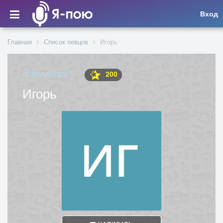
Вход
Главная
Список певцов
Игорь
200
ИСПОЛНИТЕЛЬ
Игорь