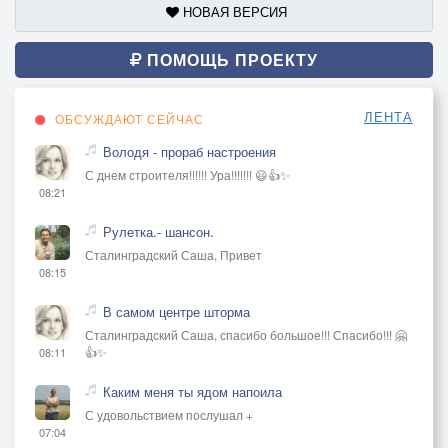
НОВАЯ ВЕРСИЯ
ПОМОЩЬ ПРОЕКТУ
ЛЕНТА
ОБСУЖДАЮТ СЕЙЧАС
Володя - прораб настроения
С днем строителя!!!!!! Ура!!!!!!! 😃👍✨
08:21
Рулетка.- шансон.
Сталинградский Саша, Привет
08:15
В самом центре шторма
Сталинградский Саша, спасибо большое!!! Спасибо!!! 🤗
👍✨
08:11
Каким меня ты ядом напоила
С удовольствием послушал +
07:04