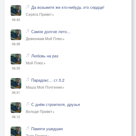
Да возьмите же кто-нибудь это сердце!
Серёга Привет+
06:42
Самое долгое лето...
Девчонкам Мой Плюс+
06:38
Любовь на раз
Мой Плюс+
06:35
Парадокс... ст.5.2
Маша Моё Почтение+
06:31
С днём строителя, друзья
Володя Привет+
06:12
Памяти ушедших
Толя Привет+