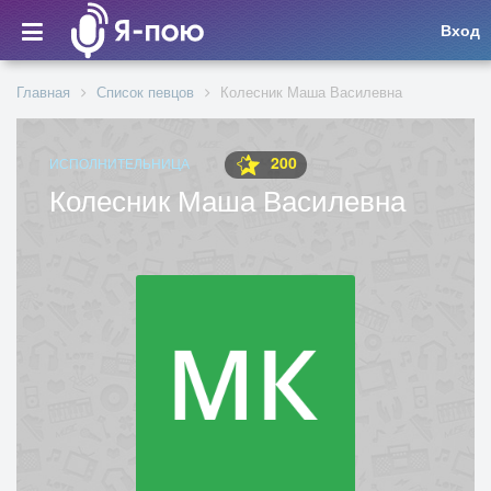
Вход
Главная
Список певцов
Колесник Маша Василевна
200
ИСПОЛНИТЕЛЬНИЦА
Колесник Маша Василевна