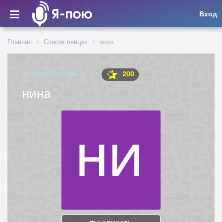
Вход
Главная
Список певцов
нина
200
ИСПОЛНИТЕЛЬНИЦА
нина