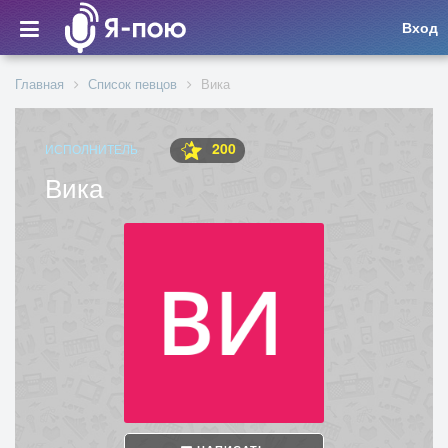
Вход
Главная
Список певцов
Вика
200
ИСПОЛНИТЕЛЬ
Вика