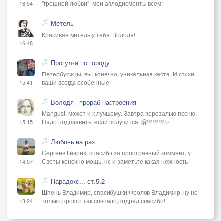
"грешной любви", мои аплодисменты всем!
16:54
Метель
Красивая метель у тебя, Володя!
16:48
Прогулка по городу
Петербуржцы, вы, конечно, уникальная каста. И стихи
ваши всегда особенные.
15:41
Володя - прораб настроения
Mangust, может и к лучшему. Завтра перезалью песню.
Надо подправить, если получится. 🤗💛💛💛✨
15:15
Любовь на раз
Сергеев Генрих, спасибо за пространный коммент, у
Светы конечно мощь, но и заметьте какая нежность
14:57
Парадокс... ст.5.2
Шпень Владимир, спасибушки!Фролов Владимир, ну не
только,просто так совпало,подряд,спасибо!
13:24