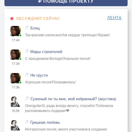
ПОМОЩЬ ПРОЕКТУ
ЛЕНТА
ОБСУЖДАЮТ СЕЙЧАС
Блиц.
Так красиво написано!Аж сердце трепещет!Браво!
17:44
Марш строителей
С праздником Володя!Хорошая песня!
17:39
Не грусти
Хорошая песня!Понравилась!
17:36
Суженый ли ты мне, мой избранный? (акустика)
OrangutanG, рада всегда визиту, спасибо! Побежала
распаковывать подарки!🧡
16:56
Грешная любовь
Интересная песня, много участников в создании