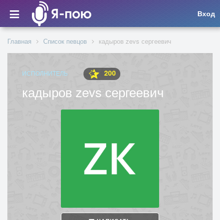
Вход
Главная
Список певцов
кадыров zevs сергеевич
200
ИСПОЛНИТЕЛЬ
кадыров zevs сергеевич