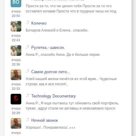
Прости за то, что не ценил тебя Прости за то что
оставлял ночами Прости что в трудные часы не под
вчера
22:50
Колечко
Бочаров Алексей и Елена , спасибо.
вчера
22:43
Рулетка.- шансон.
Анна Р., спасибо Анна. Да я больше лирик.
вчера
22:36
Самое долгое лето...
Хлеб нашей жизни печётся из этой муки... Чудесные
строки, как и вся песня!..
вчера
22:33
Technology Documentary
Анна Р., Я еще пытаюсь тут обновить свой портфель,
треки , вдруг стали не активны и невозможно просл
вчера
22:29
Ночной звонок
Хорошо!.. Понравилось!..+++
вчера