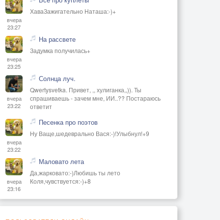
ХаваЗажигательно Наташа:-)+
вчера
23:27
На рассвете
Задумка получилась+
вчера
23:25
Солнца луч.
Qwertysvetka. Привет, ,, хулиганка,,)). Ты
спрашиваешь - зачем мне, ИИ..?? Постараюсь
вчера
23:22
ответит
Песенка про поэтов
Ну Ваще,шедеврально Вася:-)!Улыбнул!+9
вчера
23:22
Маловато лета
Да,жарковато:-)Любишь ты лето
Коля,чувствуется:-)+8
вчера
23:16