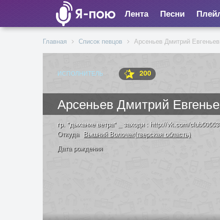
Лента
Песни
Плей
Главная
Список певцов
Арсеньев Дмитрий Евгеньев
200
ИСПОЛНИТЕЛЬ
Арсеньев Дмитрий Евгень
гр. "дыхание ветра" _ заходи : http://vk.com/club5055
Откуда
Вышний Волочек(тверская область)
Дата рождения