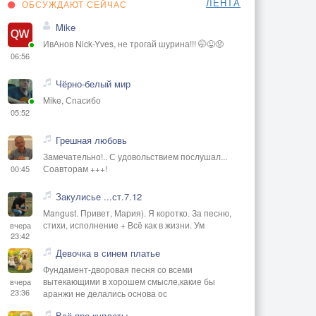
ЛЕНТА
ОБСУЖДАЮТ СЕЙЧАС
Mike
ИвАнов Nick-Yves, не трогай шурина!!! 🤭😜😡
06:56
Чёрно-белый мир
Mike, Спасибо
05:52
Грешная любовь
Замечательно!.. С удовольствием послушал...
Соавторам +++!
00:45
Закулисье ...ст.7.12
Mangust. Привет, Мария). Я коротко. За песню,
стихи, исполнение + Всё как в жизни. Ум
вчера
23:42
Девочка в синем платье
Фундамент-дворовая песня со всеми
вытекающими в хорошем смысле,какие бы
вчера
23:36
аранжи не делались основа ос
Всё про куплеты