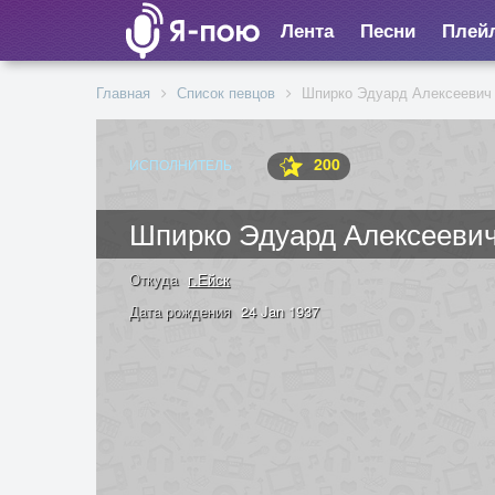
Лента
Песни
Плей
Главная
Список певцов
Шпирко Эдуард Алексеевич
200
ИСПОЛНИТЕЛЬ
Шпирко Эдуард Алексееви
Откуда
г.Ейск
Дата рождения
24 Jan 1937