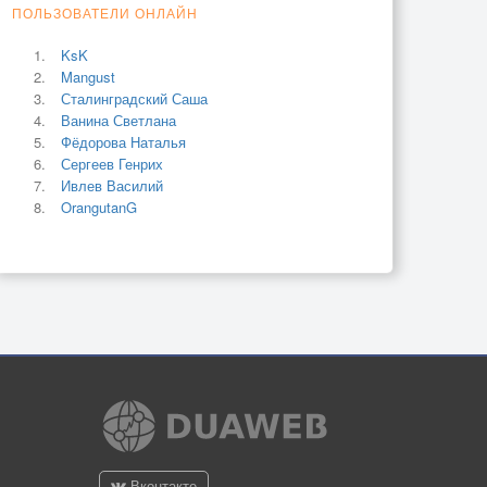
ПОЛЬЗОВАТЕЛИ ОНЛАЙН
KsK
Mangust
Сталинградский Саша
Ванина Светлана
Фёдорова Наталья
Сергеев Генрих
Ивлев Василий
OrangutanG
Вконтакте