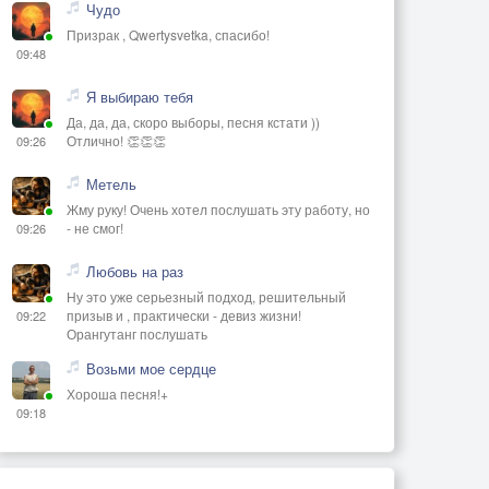
Чудо
Призрак , Qwertysvetka, спасибо!
09:48
Я выбираю тебя
Да, да, да, скоро выборы, песня кстати ))
Отлично! 👏👏👏
09:26
Метель
Жму руку! Очень хотел послушать эту работу, но
- не смог!
09:26
Любовь на раз
Ну это уже серьезный подход, решительный
призыв и , практически - девиз жизни!
09:22
Орангутанг послушать
Возьми мое сердце
Хороша песня!+
09:18