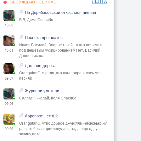
ЛЕНТА
ОБСУЖДАЮТ СЕЙЧАС
На Дерибасовской открылася пивная
В В, Дима Спасибо
10:03
Песенка про поэтов
Ивлев Василий, Вопрос такой - а что понимать
под дешёвым музицированием Нет, Василий.
10:01
Данное испол
Дальняя дорога
OrangutanG, я рада ,что вам понравилась моя
песня!!
09:57
Журавли улетели
Саллас Николай, Коля Спасибо
09:56
Аэропорт...ст.8.2
OrangutanG, утро доброе джунглям:-)яснкеько,ну
раз этя босса приглянулась,тогда еще одну
09:55
закину,поте