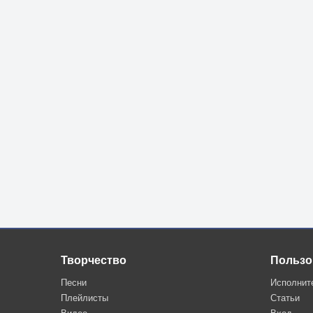
Творчество
Пользо
Песни
Исполнит
Плейлисты
Статьи
Видео
Вход