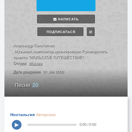
НАПИСАТЬ
ПОДПИСАТЬСЯ
Александр Конотопчик
,Музыкант,композитор,аранжировщик.Руководитель
проекта "ИЮЛЬСКОЕ ПУТЕШЕСТВИЕ"
Откуда
Москва
Дата рождения
01 Jan 2000
Песни
20
Ностальгия
Авторская
▶
0:00 / 0:00