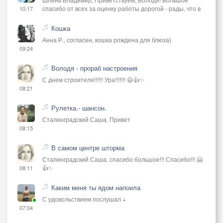
спасибо от всех за оценку работы дорогой - рады, что в
10:17
Кошка
Анна Р., согласен, кошка рождена для блюза)
09:24
Володя - прораб настроения
С днем строителя!!!!!! Ура!!!!!!! 😃👍✨
08:21
Рулетка.- шансон.
Сталинградский Саша, Привет
08:15
В самом центре шторма
Сталинградский Саша, спасибо большое!!! Спасибо!!! 🤗
👍✨
08:11
Каким меня ты ядом напоила
С удовольствием послушал +
07:04