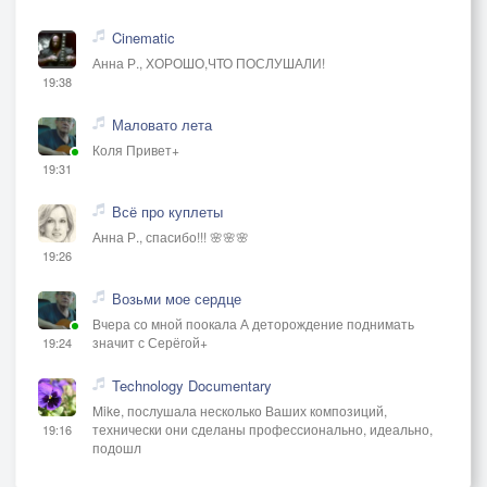
Cinematic
Анна Р., ХОРОШО,ЧТО ПОСЛУШАЛИ!
19:38
Маловато лета
Коля Привет+
19:31
Всё про куплеты
Анна Р., спасибо!!! 🌸🌸🌸
19:26
Возьми мое сердце
Вчера со мной поокала А деторождение поднимать
значит с Серёгой+
19:24
Technology Documentary
Mike, послушала несколько Ваших композиций,
технически они сделаны профессионально, идеально,
19:16
подошл