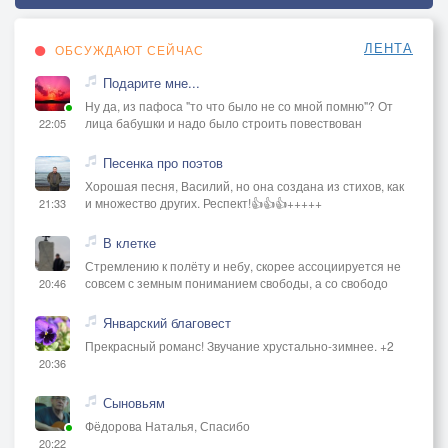
ЛЕНТА
ОБСУЖДАЮТ СЕЙЧАС
Подарите мне...
Ну да, из пафоса "то что было не со мной помню"? От
лица бабушки и надо было строить повествован
22:05
Песенка про поэтов
Хорошая песня, Василий, но она создана из стихов, как
и множество других. Респект!👍👍👍+++++
21:33
В клетке
Стремлению к полёту и небу, скорее ассоциируется не
совсем с земным пониманием свободы, а со свободо
20:46
Январский благовест
Прекрасный романс! Звучание хрустально-зимнее. +2
20:36
Сыновьям
Фёдорова Наталья, Спасибо
20:22