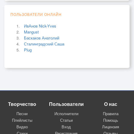
ПОЛЬЗОВАТЕЛИ ОНЛАЙН
ИвАнов Nick-Yves
Mangust
Баскаков Анатолий
Сталинградский Саша
Plug
Творчество
Пользователи
О нас
Песни
Исполнители
Правила
Плейлисты
Статьи
Помощь
Видео
Вход
Лицензия
Стихи
Регистрация
Отзывы