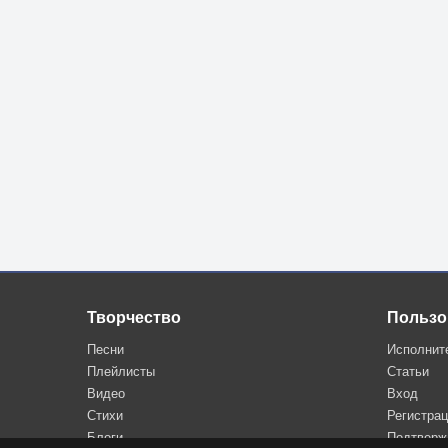
Творчество
Пользо
Песни
Исполнит
Плейлисты
Статьи
Видео
Вход
Стихи
Регистра
Блоги
Подтверж