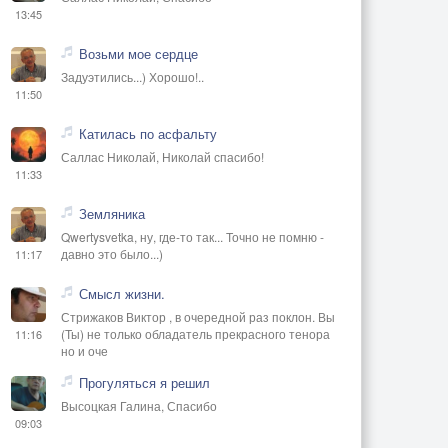
13:45
Возьми мое сердце
Задуэтились...) Хорошо!..
11:50
Катилась по асфальту
Саллас Николай, Николай спасибо!
11:33
Земляника
Qwertysvetka, ну, где-то так... Точно не помню -
давно это было...)
11:17
Смысл жизни.
Стрижаков Виктор , в очередной раз поклон. Вы
(Ты) не только обладатель прекрасного тенора
11:16
но и оче
Прогуляться я решил
Высоцкая Галина, Спасибо
09:03