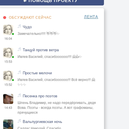
ПОМОЩЬ ПРОЕКТУ
ЛЕНТА
ОБСУЖДАЮТ СЕЙЧАС
Чудо
Замечательно!!!!! 👋👋👋✨
16:04
Танцуй против ветра
Ивлев Василий, спасибоооооо!!!! 🤗👍✨
15:53
Простые мелочи
Ивлев Василий, спасибоооооо!!! Всё верно!!! 🤗
✨✨✨
15:52
Песенка про поэтов
Шпень Владимир, не надо передёргивать, дядя
Вова. Поэты - всегда поэты. А вот графоманы,
14:43
прячущиеся
Вальпургиевская ночь
Саллас Николай, Спасибо