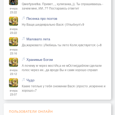
Qwertysvetka. Привет, ,, хулиганка,,)). Ты спрашиваешь -
зачем мне, ИИ..?? Постараюсь ответит
вчера
23:22
Песенка про поэтов
Ну Ваще,шедеврально Вася:-)!Улыбнул!+9
вчера
23:22
Маловато лета
Да,жарковато:-)Любишь ты лето Коля,чувствуется:-)+8
вчера
23:16
Хранимые Богом
А почему ж через мостИк,а не мОстик)даблом сделали
голос через ии...да вроде Вы и сами хорошо справл
вчера
23:12
Чудо
Какие теплые у тебя снежинки Вася:-)просто ,искренне и
хорошо+7
вчера
23:07
ПОЛЬЗОВАТЕЛИ ОНЛАЙН