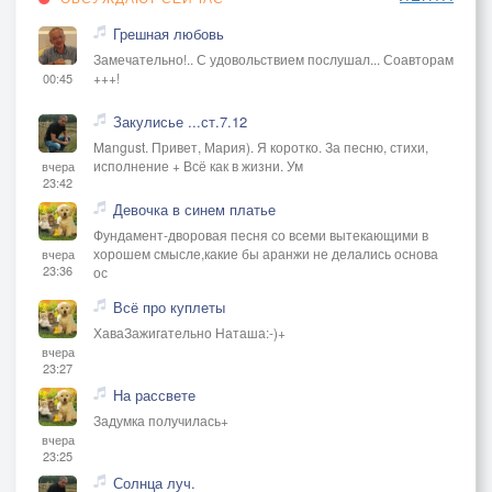
Грешная любовь
Замечательно!.. С удовольствием послушал... Соавторам
+++!
00:45
Закулисье ...ст.7.12
Mangust. Привет, Мария). Я коротко. За песню, стихи,
исполнение + Всё как в жизни. Ум
вчера
23:42
Девочка в синем платье
Фундамент-дворовая песня со всеми вытекающими в
хорошем смысле,какие бы аранжи не делались основа
вчера
23:36
ос
Всё про куплеты
ХаваЗажигательно Наташа:-)+
вчера
23:27
На рассвете
Задумка получилась+
вчера
23:25
Солнца луч.