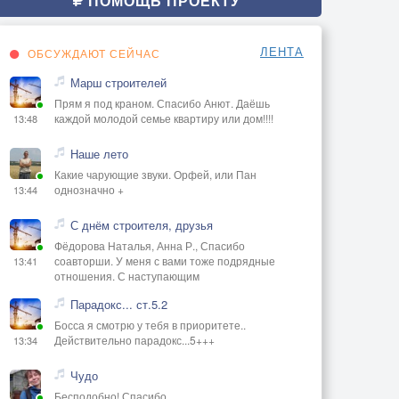
ПОМОЩЬ ПРОЕКТУ
ЛЕНТА
ОБСУЖДАЮТ СЕЙЧАС
Марш строителей
Прям я под краном. Спасибо Анют. Даёшь
каждой молодой семье квартиру или дом!!!!
13:48
Наше лето
Какие чарующие звуки. Орфей, или Пан
однозначно +
13:44
С днём строителя, друзья
Фёдорова Наталья, Анна Р., Спасибо
соавторши. У меня с вами тоже подрядные
13:41
отношения. С наступающим
Парадокс... ст.5.2
Босса я смотрю у тебя в приоритете..
Действительно парадокс...5+++
13:34
Чудо
Бесподобно! Спасибо.