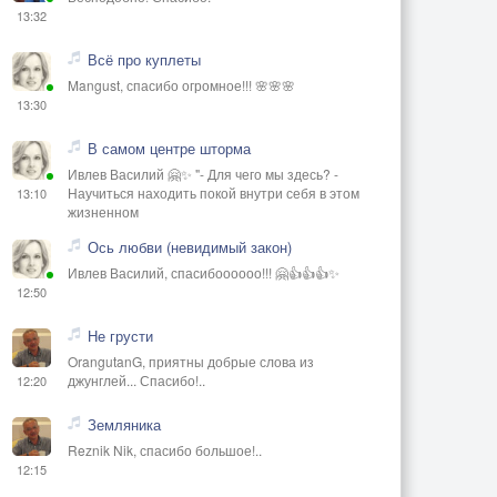
13:32
Всё про куплеты
Mangust, спасибо огромное!!! 🌸🌸🌸
13:30
В самом центре шторма
Ивлев Василий 🤗✨ "- Для чего мы здесь? -
Научиться находить покой внутри себя в этом
13:10
жизненном
Ось любви (невидимый закон)
Ивлев Василий, спасибоооооо!!! 🤗👍👍👍✨
12:50
Не грусти
OrangutanG, приятны добрые слова из
джунглей... Спасибо!..
12:20
Земляника
Reznik Nik, спасибо большое!..
12:15