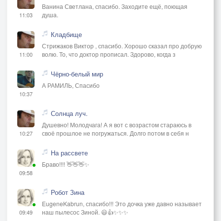
Ванина Светлана, спасибо. Заходите ещё, поющая
душа.
11:03
Кладбище
Стрижаков Виктор , спасибо. Хорошо сказал про добрую
волю. То, что доктор прописал. Здорово, когда з
11:00
Чёрно-белый мир
А РАМИЛЬ, Спасибо
10:37
Солнца луч.
Душевно! Молодчага! А я вот с возрастом стараюсь в
своё прошлое не погружаться. Долго потом в себя н
10:27
На рассвете
Браво!!!! 👋👋👋✨
09:58
Робот Зина
EugeneKabrun, спасибо!!! Это дочка уже давно называет
наш пылесос Зиной. 😃👍✨✨✨
09:49