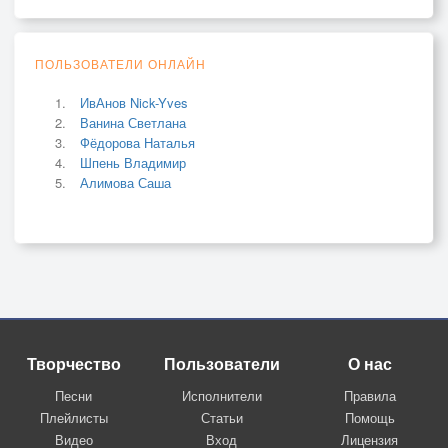
ПОЛЬЗОВАТЕЛИ ОНЛАЙН
ИвАнов Nick-Yves
Ванина Светлана
Фёдорова Наталья
Шпень Владимир
Алимова Саша
Творчество
Пользователи
О нас
Песни
Исполнители
Правила
Плейлисты
Статьи
Помощь
Видео
Вход
Лицензия