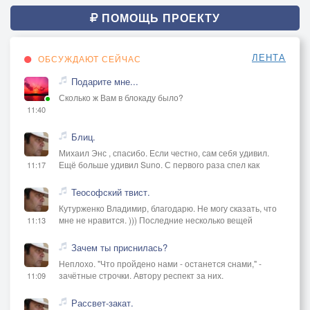
ПОМОЩЬ ПРОЕКТУ
ЛЕНТА
ОБСУЖДАЮТ СЕЙЧАС
Подарите мне...
Сколько ж Вам в блокаду было?
11:40
Блиц.
Михаил Энс , спасибо. Если честно, сам себя удивил.
Ещё больше удивил Suno. С первого раза спел как
11:17
Теософский твист.
Кутурженко Владимир, благодарю. Не могу сказать, что
мне не нравится. ))) Последние несколько вещей
11:13
Зачем ты приснилась?
Неплохо. "Что пройдено нами - останется снами," -
зачётные строчки. Автору респект за них.
11:09
Рассвет-закат.