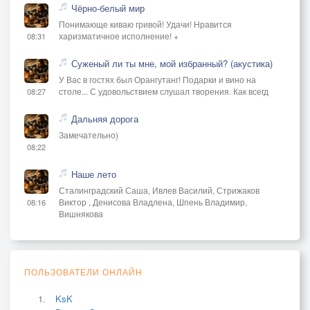
Чёрно-белый мир
Понимающе киваю гривой! Удачи! Нравится
харизматичное исполнение! +
08:31
Суженый ли ты мне, мой избранный? (акустика)
У Вас в гостях был Орангутанг! Подарки и вино на
столе... С удовольствием слушал творения. Как всегд
08:27
Дальняя дорога
Замечательно)
08:22
Наше лето
Сталинградский Саша, Ивлев Василий, Стрижаков
Виктор , Денисова Владлена, Шпень Владимир,
08:16
Вишнякова
ПОЛЬЗОВАТЕЛИ ОНЛАЙН
KsK