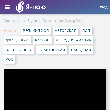
Вход
Главная
Видео
Лирика (кавер Сектор Газа)
РЭП, ХИП-ХОП
АВТОРСКАЯ
ПОП
ЖАНРЫ:
ДЖАЗ, БЛЮЗ
РАЗНОЕ
МЕЛОДЕКЛАМАЦИЯ
ЭЛЕКТРОННАЯ
СОАВТОРСКАЯ
НАРОДНАЯ
РОК