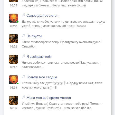
Классно же) Нравится!!! Бывают разными поэты, пинки
им дарят и букеты... Несут частенько сущий
08:55
Самое долгое лето...
Да уж, мельник без устали трудиться, миллиарды то душ
успей, слепи ) Замечательная песня! 👏👏👏
08:52
Не грусти
Такие философские вещи Орангутангу очень по душе!
Спасибо!
08:52
Я выбираю тебя
Ничего себе как привлекательно резво! Заслушался,
залюбовался...
08:47
Возьми мое сердце
Отличный у вас дуэт! 👏👏👏 👍 Сердцу покоя нет, так и
хочется его отдать )) +8
08:38
Жена моя всё время моется
Улыбнул, Володя) Орангутанг жмет тебе руку! Помни -
чистота , лучше - грязноты...И то, за что нас лю
08:35