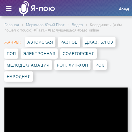
Вход
Главная
Меркулов Юрий-Паэт
Видео
Координаты (я бы
пошел с тобою) #Паэт,- #заслушаешься #paet_online
АВТОРСКАЯ
РАЗНОЕ
ДЖАЗ, БЛЮЗ
ЖАНРЫ:
ПОП
ЭЛЕКТРОННАЯ
СОАВТОРСКАЯ
МЕЛОДЕКЛАМАЦИЯ
РЭП, ХИП-ХОП
РОК
НАРОДНАЯ