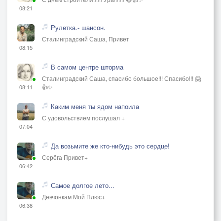
08:21
Рулетка.- шансон.
Сталинградский Саша, Привет
08:15
В самом центре шторма
Сталинградский Саша, спасибо большое!!! Спасибо!!! 🤗
👍✨
08:11
Каким меня ты ядом напоила
С удовольствием послушал +
07:04
Да возьмите же кто-нибудь это сердце!
Серёга Привет+
06:42
Самое долгое лето...
Девчонкам Мой Плюс+
06:38