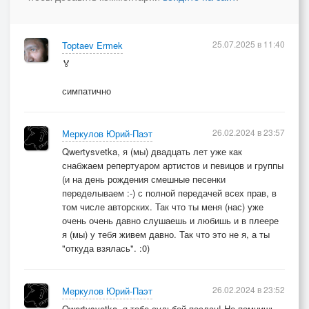
25.07.2025 в 11:40
Toptaev Ermek
🏅
симпатично
26.02.2024 в 23:57
Меркулов Юрий-Паэт
Qwertysvetka, я (мы) двадцать лет уже как
снабжаем репертуаром артистов и певицов и группы
(и на день рождения смешные песенки
переделываем :-) с полной передачей всех прав, в
том числе авторских. Так что ты меня (нас) уже
очень очень давно слушаешь и любишь и в плеере
я (мы) у тебя живем давно. Так что это не я, а ты
"откуда взялась". :0)
26.02.2024 в 23:52
Меркулов Юрий-Паэт
Qwertysvetka, я тебе судьбой послан! Не помнишь