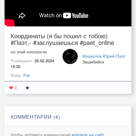
Координаты (я бы пошел с тобою)
#Паэт,- #заслушаешься #paet_online
по этой плоскости
Меркулов Юрий-Паэт
Размещено
25.02.2024
Зашибийск
15:30
Жанр
Рок
2
КОММЕНТАРИИ (4)
Чтобы добавить комментарий
войдите на сайт
.