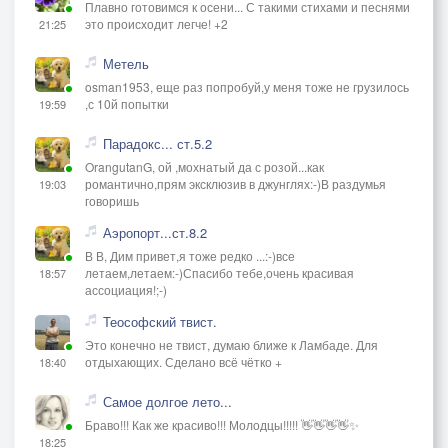
Плавно готовимся к осени... С такими стихами и песнями
это происходит легче! +2
21:25
Метель
osman1953, еще раз попробуй,у меня тоже не грузилось
,с 10й попытки
19:59
Парадокс... ст.5.2
OrangutanG, ой ,мохнатый да с розой...как
романтично,прям эксклюзив в джунглях:-)В раздумья
19:03
говоришь
Аэропорт...ст.8.2
В В, Дим привет,я тоже редко ...:-)все
летаем,летаем:-)Спасибо тебе,очень красивая
18:57
ассоциация!;-)
Теософский твист.
Это конечно не твист, думаю ближе к Ламбаде. Для
отдыхающих. Сделано всё чётко +
18:40
Самое долгое лето...
Браво!!! Как же красиво!!! Молодцы!!!!! 👋👋👋👋✨
18:25