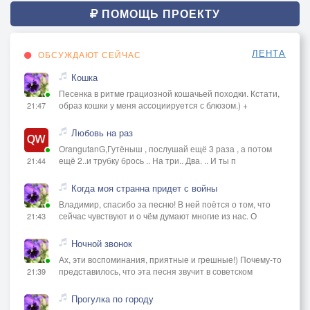
ПОМОЩЬ ПРОЕКТУ
ЛЕНТА
ОБСУЖДАЮТ СЕЙЧАС
Кошка
Песенка в ритме грациозной кошачьей походки. Кстати,
образ кошки у меня ассоциируется с блюзом.) +
21:47
Любовь на раз
OrangutanG,Гутёныш , послушай ещё 3 раза , а потом
ещё 2..и трубку брось .. На три.. Два. .. И ты п
21:44
Когда моя странна придет с войны
Владимир, спасибо за песню! В ней поётся о том, что
сейчас чувствуют и о чём думают многие из нас. О
21:43
Ночной звонок
Ах, эти воспоминания, приятные и грешные!) Почему-то
представилось, что эта песня звучит в советском
21:39
Прогулка по городу