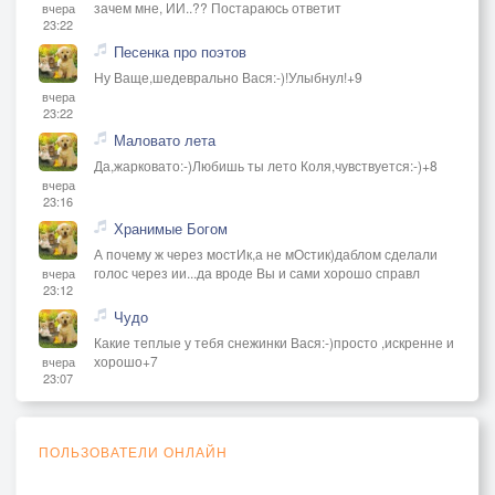
зачем мне, ИИ..?? Постараюсь ответит
вчера
23:22
Песенка про поэтов
Ну Ваще,шедеврально Вася:-)!Улыбнул!+9
вчера
23:22
Маловато лета
Да,жарковато:-)Любишь ты лето Коля,чувствуется:-)+8
вчера
23:16
Хранимые Богом
А почему ж через мостИк,а не мОстик)даблом сделали
голос через ии...да вроде Вы и сами хорошо справл
вчера
23:12
Чудо
Какие теплые у тебя снежинки Вася:-)просто ,искренне и
хорошо+7
вчера
23:07
ПОЛЬЗОВАТЕЛИ ОНЛАЙН