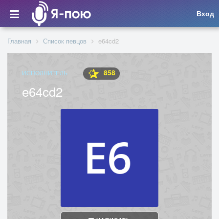
Вход
Главная
Список певцов
e64cd2
858
ИСПОЛНИТЕЛЬ
e64cd2