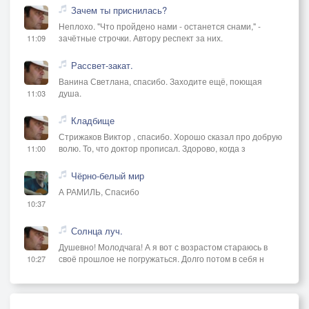
Зачем ты приснилась?
Неплохо. "Что пройдено нами - останется снами," -
зачётные строчки. Автору респект за них.
11:09
Рассвет-закат.
Ванина Светлана, спасибо. Заходите ещё, поющая
душа.
11:03
Кладбище
Стрижаков Виктор , спасибо. Хорошо сказал про добрую
волю. То, что доктор прописал. Здорово, когда з
11:00
Чёрно-белый мир
А РАМИЛЬ, Спасибо
10:37
Солнца луч.
Душевно! Молодчага! А я вот с возрастом стараюсь в
своё прошлое не погружаться. Долго потом в себя н
10:27