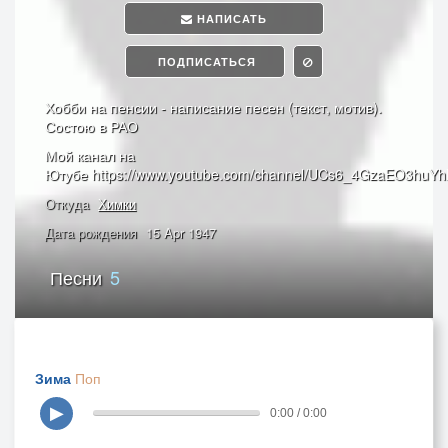
НАПИСАТЬ
ПОДПИСАТЬСЯ
Хобби на пенсии - написание песен (текст, мотив).
Состою в РАО
Мой канал на
Ютубе https://www.youtube.com/channel/UCs6_4GzaEO3hu
Откуда
Химки
Дата рождения
15 Apr 1947
Песни
5
Зима
Поп
▶
0:00 / 0:00