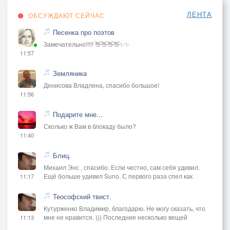
ЛЕНТА
ОБСУЖДАЮТ СЕЙЧАС
Песенка про поэтов
Замечательно!!!!! 👋👋👋👋✨✨
11:57
Земляника
Денисова Владлена, спасибо большое!
11:56
Подарите мне...
Сколько ж Вам в блокаду было?
11:40
Блиц.
Михаил Энс , спасибо. Если честно, сам себя удивил.
Ещё больше удивил Suno. С первого раза спел как
11:17
Теософский твист.
Кутурженко Владимир, благодарю. Не могу сказать, что
мне не нравится. ))) Последние несколько вещей
11:13