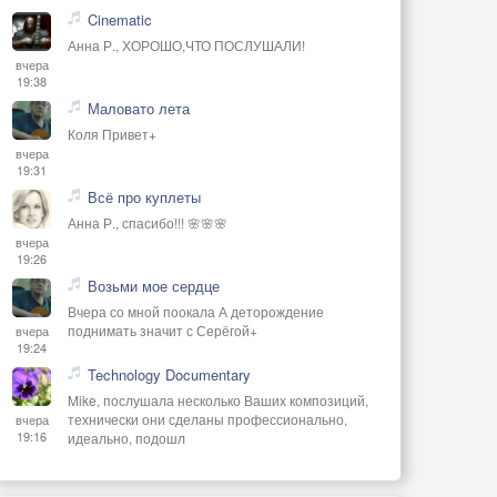
Cinematic
Анна Р., ХОРОШО,ЧТО ПОСЛУШАЛИ!
вчера
19:38
Маловато лета
Коля Привет+
вчера
19:31
Всё про куплеты
Анна Р., спасибо!!! 🌸🌸🌸
вчера
19:26
Возьми мое сердце
Вчера со мной поокала А деторождение
поднимать значит с Серёгой+
вчера
19:24
Technology Documentary
Mike, послушала несколько Ваших композиций,
технически они сделаны профессионально,
вчера
19:16
идеально, подошл