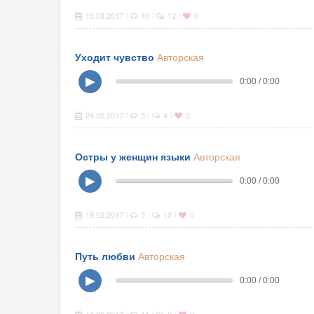
15.03.2017
10
12
0
|
|
|
Уходит чувство
Авторская
▶
0:00 / 0:00
24.02.2017
5
4
0
|
|
|
Остры у женщин языки
Авторская
▶
0:00 / 0:00
19.02.2017
5
10
0
|
|
|
Путь любви
Авторская
▶
0:00 / 0:00
|
|
|