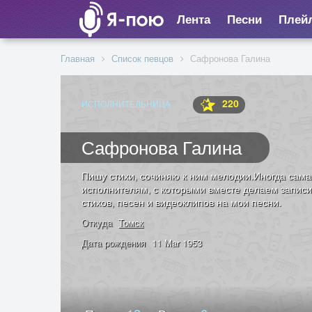
Лента
Песни
Плей
Главная
Список певцов
Сафронова Галина
220
ИСПОЛНИТЕЛЬНИЦА
Сафронова Галина
Пишу стихи, сочиняю к ним мелодии.Иногда сама
исполнителям, с которыми вместе делаем записи
стихов, песен и видеоклипов на мои песни.
Откуда
Томск
Дата рождения
11 Mar 1953