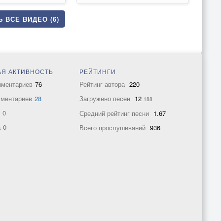
 ВСЕ ВИДЕО (6)
Я АКТИВНОСТЬ
РЕЙТИНГИ
мментариев
76
Рейтинг автора
220
мментариев
28
Загружено песен
12
188
в
0
Средний рейтинг песни
1.67
а
0
Всего прослушиваний
936