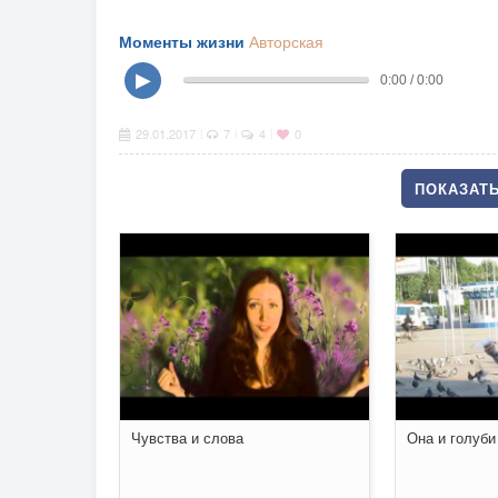
Моменты жизни
Авторская
▶
0:00 / 0:00
29.01.2017
7
4
0
|
|
|
ПОКАЗАТЬ
Чувства и слова
Она и голуби