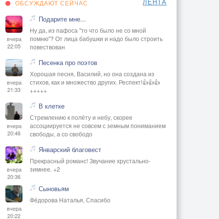
ЛЕНТА
ОБСУЖДАЮТ СЕЙЧАС
Подарите мне...
Ну да, из пафоса "то что было не со мной
помню"? От лица бабушки и надо было строить
вчера
22:05
повествован
Песенка про поэтов
Хорошая песня, Василий, но она создана из
стихов, как и множество других. Респект!👍👍👍
вчера
21:33
+++++
В клетке
Стремлению к полёту и небу, скорее
ассоциируется не совсем с земным пониманием
вчера
20:46
свободы, а со свободо
Январский благовест
Прекрасный романс! Звучание хрустально-
зимнее. +2
вчера
20:36
Сыновьям
Фёдорова Наталья, Спасибо
вчера
20:22