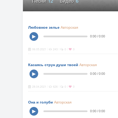
Песни
12
Видео
6
Любовное зелье
Авторская
▶
0:00 / 0:00
06.05.2021
243
0
0
|
|
|
Касаясь струн души твоей
Авторская
▶
0:00 / 0:00
28.04.2021
626
0
0
|
|
|
Она и голуби
Авторская
▶
0:00 / 0:00