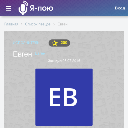
Вход
Главная
Список певцов
Евген
200
ИСПОЛНИТЕЛЬ
Евген
Евген
Заходил 05.07.2016