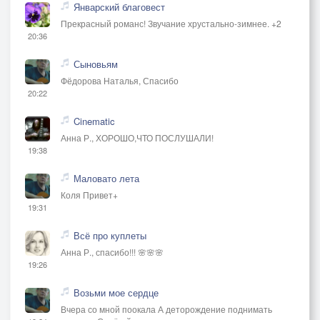
Январский благовест
Прекрасный романс! Звучание хрустально-зимнее. +2
20:36
Сыновьям
Фёдорова Наталья, Спасибо
20:22
Cinematic
Анна Р., ХОРОШО,ЧТО ПОСЛУШАЛИ!
19:38
Маловато лета
Коля Привет+
19:31
Всё про куплеты
Анна Р., спасибо!!! 🌸🌸🌸
19:26
Возьми мое сердце
Вчера со мной поокала А деторождение поднимать