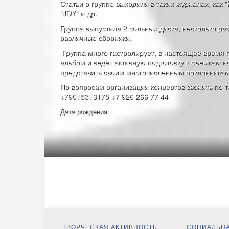
Статьи о группе выходили в таких журналах, как
"JOY" и др.
Группа выпустила 2 сольных диска, несколько ра
различные сборники,
Группа много гастролирует, в настоящее время г
альбом и ведёт активную подготовку к съемкам но
представить своим многочисленным поклонникам 
По вопросам организации концертов звонить по 
+79015313175 +7 926 266 77 44
Дата рождения
ТВОРЧЕСКАЯ АКТИВНОСТЬ
СОЦИАЛЬНА