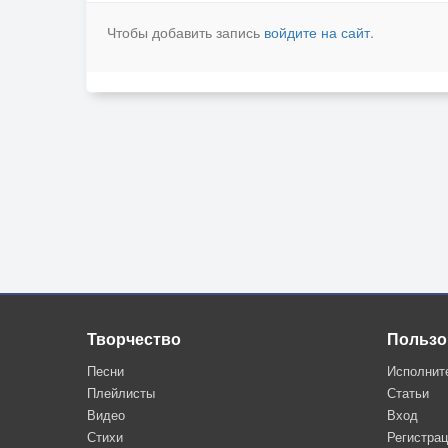
Чтобы добавить запись
войдите на сайт
.
Творчество
Пользо
Песни
Исполнит
Плейлисты
Статьи
Видео
Вход
Стихи
Регистра