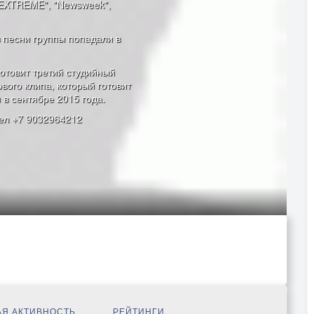
 "EXTREME", "Newsweek",
з песни группы попадали в
отовит третий студийный
вого клипа, который готовит
в сентябре 2015 года.
тел +7 9032964212
Я АКТИВНОСТЬ
РЕЙТИНГИ