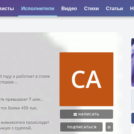
листы
Исполнители
Видео
Стихи
Статьи
Н
Заходил 10.10.2015
 году и работает в стиле
 старше…
те превышает 7 млн.,
тся более 450 тыс.
НАПИСАТЬ
e ежемесячно происходит
нную с группой,
ПОДПИСАТЬСЯ