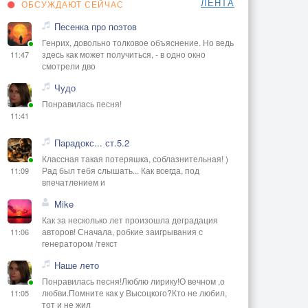
ЛЕНТА
ОБСУЖДАЮТ СЕЙЧАС
Песенка про поэтов
Генрих, довольно толковое объяснение. Но ведь
здесь как может получиться, - в одно окно
11:47
смотрели дво
Чудо
Понравилась песня!
11:41
Парадокс... ст.5.2
Классная такая потеряшка, соблазнительная! )
Рад был тебя слышать... Как всегда, под
11:09
впечатлением и
Mike
Как за несколько лет произошла деградация
авторов! Сначала, робкие заигрывания с
11:06
генератором /текст
Наше лето
Понравилась песня!Люблю лирику!О вечном ,о
любви.Помните как у Высоцкого?Кто не любил,
11:05
тот и не жил