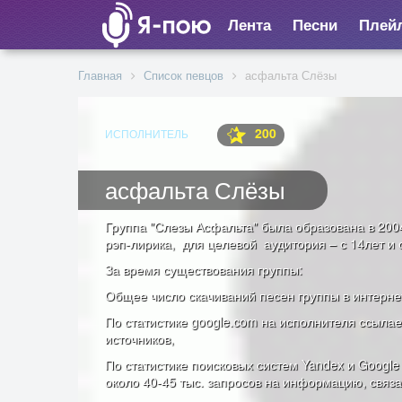
Лента
Песни
Плей
Главная
Список певцов
асфальта Слёзы
200
ИСПОЛНИТЕЛЬ
асфальта Слёзы
Группа "Слезы Асфальта" была образована в 2004
рэп-лирика, для целевой аудитория – с 14лет и
За время существования группы:
Общее число скачиваний песен группы в интерне
По статистике google.com на исполнителя ссылае
источников,
По статистике поисковых систем Yandex и Googl
около 40-45 тыс. запросов на информацию, связа