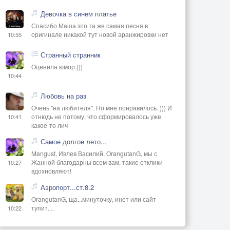
Девочка в синем платье
Спасибо Маша это та же самая песня в
оригинале никакой тут новой аранжировки нет
10:55
Странный странник
Оценила юмор.)))
10:44
Любовь на раз
Очень "на любителя". Но мне понравилось. ))) И
отнюдь не потому, что сформировалось уже
10:41
какое-то лич
Самое долгое лето...
Mangust, Ивлев Василий, OrangutanG, мы с
Жанной благодарны всем вам, такие отклики
10:27
вдохновляют!
Аэропорт...ст.8.2
OrangutanG, ща...минуточку, инет или сайт
тупит....
10:22