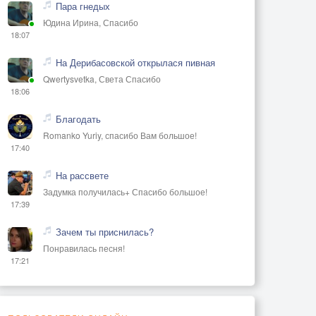
Пара гнедых
Юдина Ирина, Спасибо
18:07
На Дерибасовской открылася пивная
Qwertysvetka, Света Спасибо
18:06
Благодать
Romanko Yuriy, спасибо Вам большое!
17:40
На рассвете
Задумка получилась+ Спасибо большое!
17:39
Зачем ты приснилась?
Понравилась песня!
17:21