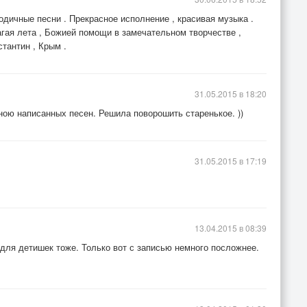
дичные песни . Прекрасное исполнение , красивая музыка .
гая лета , Божией помощи в замечательном творчестве ,
тантин , Крым .
31.05.2015 в 18:20
мною написанных песен. Решила поворошить старенькое. ))
31.05.2015 в 17:19
13.04.2015 в 08:39
 для детишек тоже. Только вот с записью немного посложнее.