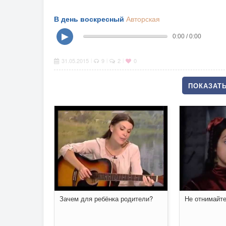
В день воскресный
Авторская
▶
0:00 / 0:00
31.05.2015
9
2
0
|
|
|
ПОКАЗАТЬ
Зачем для ребёнка родители?
Не отнимайте