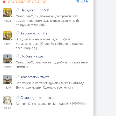
ЛЕНТА
ОБСУЖДАЮТ СЕЙЧАС
Парадокс... ст.5.2
OrangutanG, ой ,мохнатый да с розой...как
романтично,прям эксклюзив в джунглях:-)В
19:03
раздумья говоришь
Аэропорт...ст.8.2
В В, Дим привет,я тоже редко ...:-)все
летаем,летаем:-)Спасибо тебе,очень красивая
18:57
ассоциация!;-)
Любовь на раз
OrangutanG, спасибо за подробный и серьёзный
коммент
18:42
Теософский твист.
Это конечно не твист, думаю ближе к Ламбаде.
Для отдыхающих. Сделано всё чётко +
18:40
Самое долгое лето...
Браво!!! Как же красиво!!! Молодцы!!!!! 👋👋👋👋✨
18:25