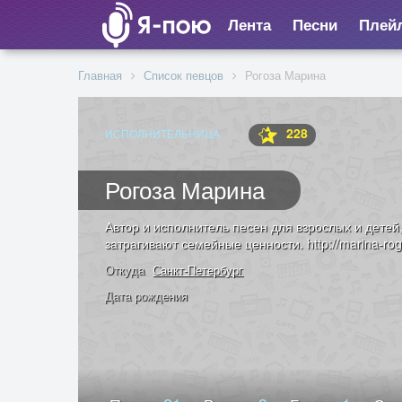
Лента
Песни
Плей
Главная
Список певцов
Рогоза Марина
228
ИСПОЛНИТЕЛЬНИЦА
Рогоза Марина
Автор и исполнитель песен для взрослых и детей
затрагивают семейные ценности. http://marina-rog
Откуда
Санкт-Петербург
Дата рождения