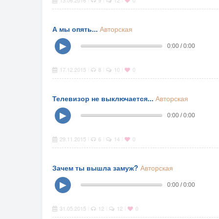
13.06.2016
9
12
0
А мы опять...
Авторская
▶
0:00 / 0:00
17.12.2015
8
10
0
|
|
|
Телевизор не выключается...
Авторская
▶
0:00 / 0:00
29.11.2015
6
14
0
|
|
|
Зачем ты вышла замуж?
Авторская
▶
0:00 / 0:00
31.05.2015
12
12
0
|
|
|