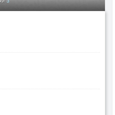
ихи
3