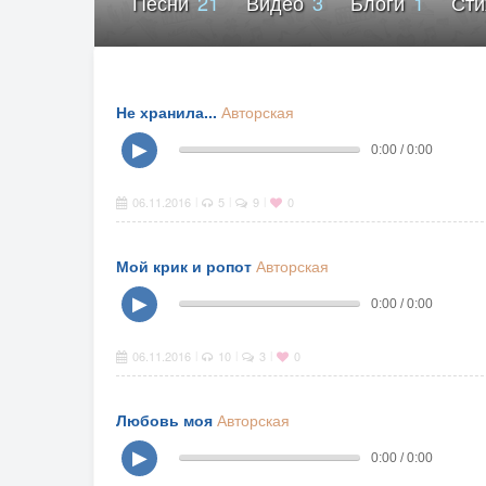
Песни
21
Видео
3
Блоги
1
Ст
Не хранила...
Авторская
▶
0:00 / 0:00
06.11.2016
5
9
0
|
|
|
Мой крик и ропот
Авторская
▶
0:00 / 0:00
06.11.2016
10
3
0
|
|
|
Любовь моя
Авторская
▶
0:00 / 0:00