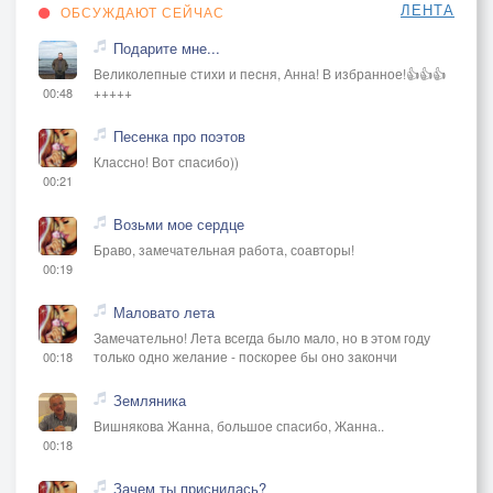
ЛЕНТА
ОБСУЖДАЮТ СЕЙЧАС
Подарите мне...
Великолепные стихи и песня, Анна! В избранное!👍👍👍
+++++
00:48
Песенка про поэтов
Классно! Вот спасибо))
00:21
Возьми мое сердце
Браво, замечательная работа, соавторы!
00:19
Маловато лета
Замечательно! Лета всегда было мало, но в этом году
только одно желание - поскорее бы оно закончи
00:18
Земляника
Вишнякова Жанна, большое спасибо, Жанна..
00:18
Зачем ты приснилась?