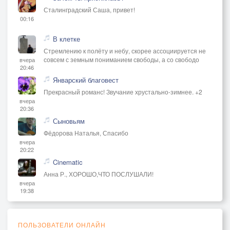
Сталинградский Саша, привет!
00:16
В клетке
Стремлению к полёту и небу, скорее ассоциируется не
совсем с земным пониманием свободы, а со свободо
вчера
20:46
Январский благовест
Прекрасный романс! Звучание хрустально-зимнее. +2
вчера
20:36
Сыновьям
Фёдорова Наталья, Спасибо
вчера
20:22
Cinematic
Анна Р., ХОРОШО,ЧТО ПОСЛУШАЛИ!
вчера
19:38
ПОЛЬЗОВАТЕЛИ ОНЛАЙН