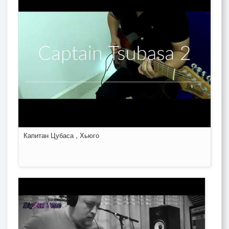
Капитан Цубаса , Хьюго