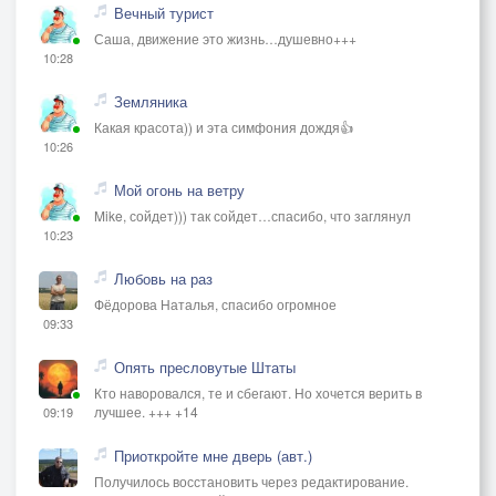
Вечный турист
Саша, движение это жизнь…душевно+++
10:28
Земляника
Какая красота)) и эта симфония дождя👍
10:26
Мой огонь на ветру
Mike, сойдет))) так сойдет…спасибо, что заглянул
10:23
Любовь на раз
Фёдорова Наталья, спасибо огромное
09:33
Опять пресловутые Штаты
Кто наворовался, те и сбегают. Но хочется верить в
лучшее. +++ +14
09:19
Приоткройте мне дверь (авт.)
Получилось восстановить через редактирование.