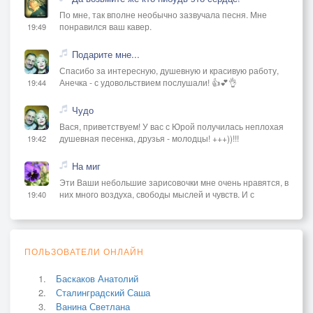
По мне, так вполне необычно зазвучала песня. Мне
понравился ваш кавер.
19:49
Подарите мне...
Спасибо за интересную, душевную и красивую работу,
Анечка - с удовольствием послушали! 👍💕👌
19:44
Чудо
Вася, приветствуем! У вас с Юрой получилась неплохая
душевная песенка, друзья - молодцы! +++))!!!
19:42
На миг
Эти Ваши небольшие зарисовочки мне очень нравятся, в
них много воздуха, свободы мыслей и чувств. И с
19:40
ПОЛЬЗОВАТЕЛИ ОНЛАЙН
Баскаков Анатолий
Сталинградский Саша
Ванина Светлана