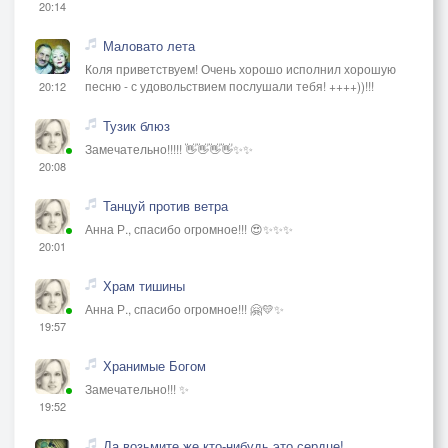
20:14
Маловато лета
Коля приветствуем! Очень хорошо исполнил хорошую
песню - с удовольствием послушали тебя! ++++))!!!
20:12
Тузик блюз
Замечательно!!!!! 👋👋👋👋✨✨
20:08
Танцуй против ветра
Анна Р., спасибо огромное!!! 😍✨✨✨
20:01
Храм тишины
Анна Р., спасибо огромное!!! 🤗💛✨
19:57
Хранимые Богом
Замечательно!!! ✨
19:52
Да возьмите же кто-нибудь это сердце!