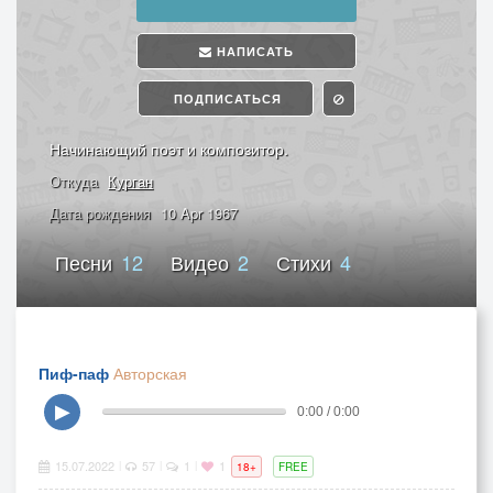
НАПИСАТЬ
ПОДПИСАТЬСЯ
Начинающий поэт и композитор.
Откуда
Курган
Дата рождения
10 Apr 1967
Песни
12
Видео
2
Стихи
4
Пиф-паф
Авторская
▶
0:00 / 0:00
15.07.2022
57
1
1
|
|
|
18+
FREE