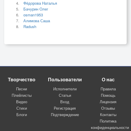
Фёдорова Наталья
Бачурин Олег
osman1953
Алимова Саша
Radush
Творчество
Пользователи
О нас
Песни
Исполнители
Правила
Плейлисты
Статьи
Помощь
Видео
Вход
Лицензия
Стихи
Регистрация
Отзывы
Блоги
Подтверждение
Контакты
Политика
конфиденциальности